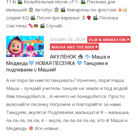
114)
Колыбельная песня
Песенки для
малышей
Автобус
Макароны по-флотски
(серия 92)
Песня про варенье
Песенка
сластены
Случай…
Posted
October 10, 2024
FILM & ANIMATION
on
MASHA AND THE BEAR
АКУЛЁНОК
Маша и
Медведь
НОВАЯ ПЕСЕНКА
Танцуем и
подпеваем с Машей!
А не пора ли нам потанцевать? Конечно, пора! Наша
Маша – лучший учитель танцев на земле и под водой.
Вам понадобится… А ничего не понадобится. Просто
включайте песенку погромче и повторяйте за нами.
Танцуем, акулята! Подпеваем, малышата! Я – малышка,
ла-ла-ла, ла-ла, я – акула, ла-ла-ла ла-ла, это я! Маша и
Медведь
Все новые…