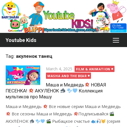
Skip
to
content
Youtube Kids
Tag:
акуленок танец
Posted
March 4, 2025
FILM & ANIMATION
on
MASHA AND THE BEAR
Маша и Медведь
НОВАЯ
ПЕСЕНКА!
АКУЛЁНОК
Коллекция
мультиков про Машу
Маша и Медведь
Все новые серии Маша и Медведь
Все сезоны Маша и Медведь
Подписывайся
АКУЛЁНОК
Рыбацкое счастье
(серия