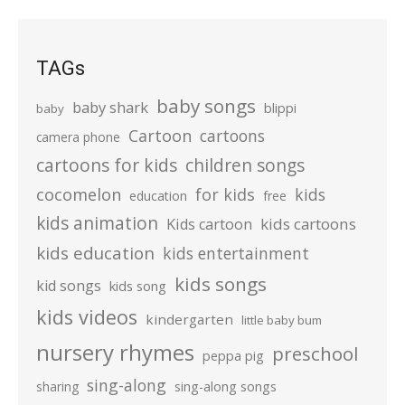
TAGs
baby songs
baby shark
blippi
baby
Cartoon
cartoons
camera phone
cartoons for kids
children songs
cocomelon
for kids
kids
education
free
kids animation
kids cartoons
Kids cartoon
kids education
kids entertainment
kids songs
kid songs
kids song
kids videos
kindergarten
little baby bum
nursery rhymes
preschool
peppa pig
sing-along
sharing
sing-along songs