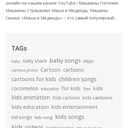
онлайн на нашем канале YouTube ! Машкины Песенки:
Машкины Страшилки: Маша и Медведь: Машины
Сказки: «Маша и Медведь» – это самый популярный…
TAGs
baby songs
baby shark
blippi
baby
Cartoon
cartoons
camera phone
cartoons for kids
children songs
cocomelon
for kids
kids
education
free
kids animation
kids cartoons
Kids cartoon
kids education
kids entertainment
kids songs
kid songs
kids song
kids videos
kindergarten