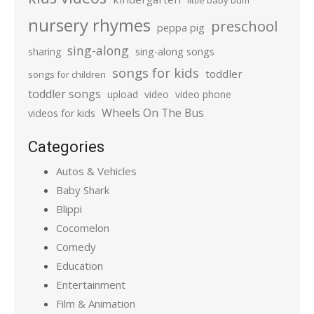
little baby bum
nursery rhymes
preschool
peppa pig
sing-along
sharing
sing-along songs
songs for kids
toddler
songs for children
toddler songs
upload
video
video phone
Wheels On The Bus
videos for kids
Categories
Autos & Vehicles
Baby Shark
Blippi
Cocomelon
Comedy
Education
Entertainment
Film & Animation