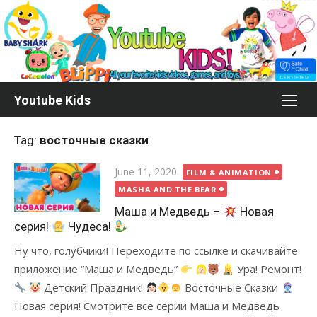
Skip
to
content
Youtube Kids
Tag:
восточные сказки
Posted
June 11, 2020
FILM & ANIMATION
on
MASHA AND THE BEAR
Маша и Медведь –
Новая
серия!
Чудеса!
Ну что, голубчики! Переходите по ссылке и скачивайте
приложение “Маша и Медведь”
Ура! Ремонт!
Детский Праздник!
Восточные Сказки
Новая серия! Смотрите все серии Маша и Медведь