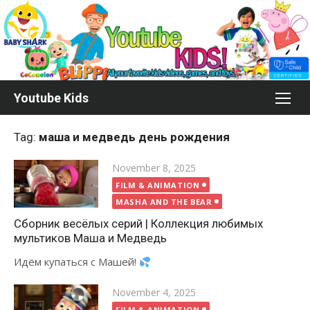
Skip
to
content
Youtube Kids
Tag:
маша и медведь день рождения
Posted
November 8, 2025
on
FILM & ANIMATION
MASHA AND THE BEAR
Сборник весёлых серий | Коллекция любимых
мультиков Маша и Медведь
Идём купаться с Машей!
Posted
November 4, 2025
on
FILM & ANIMATION