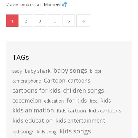
Идём купаться с Машей!
Posts
1
2
3
…
6
→
pagination
TAGs
baby songs
baby shark
blippi
baby
Cartoon
cartoons
camera phone
cartoons for kids
children songs
cocomelon
for kids
kids
education
free
kids animation
kids cartoons
Kids cartoon
kids education
kids entertainment
kids songs
kid songs
kids song