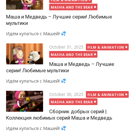
MASHA AND THE BEAR
Маша и Медведь – Лучшие серии! Любимые
мультики
Идём купаться с Машей!
Posted
October 31, 2025
FILM & ANIMATION
on
MASHA AND THE BEAR
Маша и Медведь – Лучшие
серии! Любимые мультики
Идём купаться с Машей!
Posted
October 30, 2025
FILM & ANIMATION
on
MASHA AND THE BEAR
Сборник добрых серий |
Коллекция любимых серий Маша и Медведь
Идём купаться с Машей!