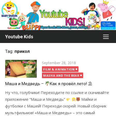
Skip
to
content
Youtube Kids
Tag:
прикол
Posted
September 28, 2018
on
FILM & ANIMATION
MASHA AND THE BEAR
Маша и Медведь –
Как я провёл лето! ⛱
Ну что, голубчики! Переходите по ссылке и скачивайте
приложение “Маша и Медведь”
Майки и
футболки с Машей! Переходи скорей: Новый сборник
мультфильмов! «Маша и Медведь» – это самый