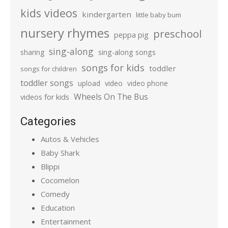
kids videos
kindergarten
little baby bum
nursery rhymes
preschool
peppa pig
sing-along
sharing
sing-along songs
songs for kids
toddler
songs for children
toddler songs
upload
video
video phone
Wheels On The Bus
videos for kids
Categories
Autos & Vehicles
Baby Shark
Blippi
Cocomelon
Comedy
Education
Entertainment