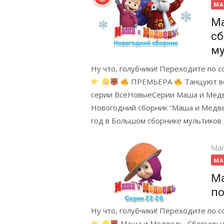
on
MA
Ма
сб
му
Ну что, голубчики! Переходите по 
ПРЕМЬЕРА
Танцуют вс
серии ВсеНовыеСерии Маша и Ме
Новогодний сборник “Маша и Медв
год в Большом сборнике мультиков
Pos
Mar
on
MA
Ма
по
Ну что, голубчики! Переходите по 
Маша и Медведь. Сборник н