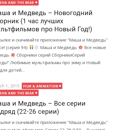
SHA AND THE BEAR
ша и Медведь – Новогодний
орник (1 час лучших
льтфильмов про Новый Год!)
ссылке и скачивайте приложение “Маша и Медведь”
е! (серия 94)
Маша и Медведь
Все новые
дведь
Сборники серий СборникиСерий
едь!” Любимые мультфильмы про зиму и Новый
 для детей…
ted
ch 1, 2015
FILM & ANIMATION
SHA AND THE BEAR
ша и Медведь – Все серии
дряд (22-26 серии)
ссылке и скачивайте приложение “Маша и Медведь”
овых мультфильмов. Серии 22-26 0:30 – Дышите!