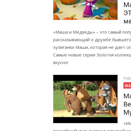
М
ЭТ
м
«Маша и Медведь» – это самый попу
рассказывающий о дружбе бывшего 
хулиганки Маши, которая не дает ск
Самые новые серии Золотая коллекци
вкусно!
Pos
Feb
on
MA
Ма
Be
Му
«Ма
российский мультсериал для всей 