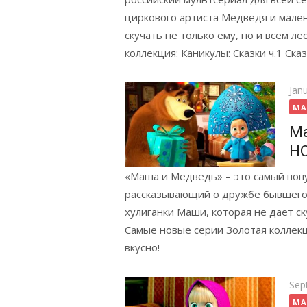
циркового артиста Медведя и мален
скучать не только ему, но и всем л
коллекция: Каникулы: Сказки ч.1 Ска
Pos
Jan
on
MA
Ма
Н
«Маша и Медведь» – это самый попу
рассказывающий о дружбе бывшего 
хулиганки Маши, которая не дает ск
Самые новые серии Золотая коллекци
вкусно!
Pos
Sep
on
MA