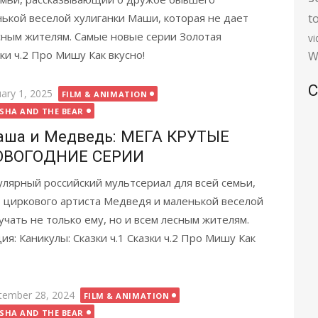
ькой веселой хулиганки Маши, которая не дает
t
есным жителям. Самые новые серии Золотая
v
зки ч.2 Про Мишу Как вкусно!
W
C
ted
uary 1, 2025
FILM & ANIMATION
SHA AND THE BEAR
ша и Медведь: МЕГА КРУТЫЕ
ОВОГОДНИЕ СЕРИИ
лярный российский мультсериал для всей семьи,
циркового артиста Медведя и маленькой веселой
учать не только ему, но и всем лесным жителям.
я: Каникулы: Сказки ч.1 Сказки ч.2 Про Мишу Как
ted
tember 28, 2024
FILM & ANIMATION
SHA AND THE BEAR