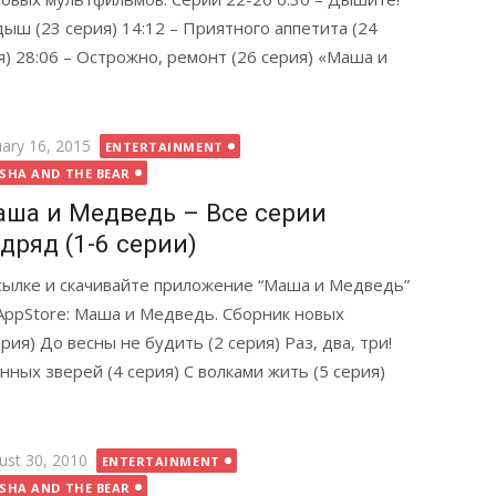
ыш (23 серия) 14:12 – Приятного аппетита (24
ия) 28:06 – Острожно, ремонт (26 серия) «Маша и
ted
uary 16, 2015
ENTERTAINMENT
SHA AND THE BEAR
ша и Медведь – Все серии
дряд (1-6 серии)
ссылке и скачивайте приложение “Маша и Медведь”
AppStore: Маша и Медведь. Сборник новых
ия) До весны не будить (2 серия) Раз, два, три!
нных зверей (4 серия) С волками жить (5 серия)
ted
ust 30, 2010
ENTERTAINMENT
SHA AND THE BEAR