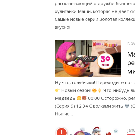
рассказывающий о дружбе бывшего 
хулиганки Маши, которая не дает ск
Самые новые серии Золотая коллекци
вкусно!
Pos
Nov
on
М
р
м
Ну что, голубчики! Переходите по 
Новый сезон!
Что-нибудь в
Медведь
00:00 Осторожно, ре
(Серия 9) 12:34 С волками жить
(С
Нынче…
Pos
Jan