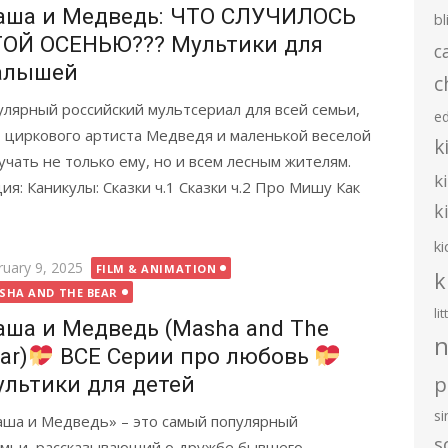
аша и Медведь: ЧТО СЛУЧИЛОСЬ
bl
ОЙ ОСЕНЬЮ??? Мультики для
c
алышей
c
лярный российский мультсериал для всей семьи,
e
циркового артиста Медведя и маленькой веселой
k
учать не только ему, но и всем лесным жителям.
k
я: Каникулы: Сказки ч.1 Сказки ч.2 Про Мишу Как
k
ki
ted
ruary 9, 2025
FILM & ANIMATION
k
SHA AND THE BEAR
li
ша и Медведь (Masha and The
n
ar)
ВСЕ Серии про любовь
p
льтики для детей
s
ша и Медведь» – это самый популярный
s
семьи, рассказывающий о дружбе бывшего