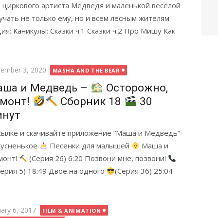
циркового артиста Медведя и маленькой веселой
учать не только ему, но и всем лесным жителям.
я: Каникулы: Сказки ч.1 Сказки ч.2 Про Мишу Как
ted
ember 3, 2020
MASHA AND THE BEAR
аша и Медведь –
Осторожно,
емонт!
Сборник 18
30
инут
ссылке и скачивайте приложение “Маша и Медведь”
кусненькое
Песенки для малышей
Маша и
монт!
(Серия 26) 6:20 Позвони мне, позвони!
ерия 5) 18:49 Двое на одного
(Серия 36) 25:04
ted
uary 6, 2017
FILM & ANIMATION