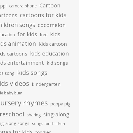
Cartoon
ippi
camera phone
cartoons for kids
artoons
hildren songs
cocomelon
for kids
kids
ducation
free
ids animation
Kids cartoon
kids education
ids cartoons
ids entertainment
kid songs
kids songs
ds song
ids videos
kindergarten
ttle baby bum
ursery rhymes
peppa pig
reschool
sing-along
sharing
ing-along songs
songs for children
ongs for kids
toddler