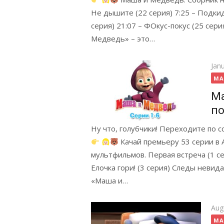
Не дышите (22 серия) 7:25 – Подкид
серия) 21:07 – ФОкус-покус (25 сер
Медведь» – это…
Pos
Jan
on
MA
Ма
по
Ну что, голубчики! Переходите по 
Качай премьеру 53 серии в 
мультфильмов. Первая встреча (1 сер
Елочка гори! (3 серия) Следы невида
«Маша и…
Pos
Aug
on
MA