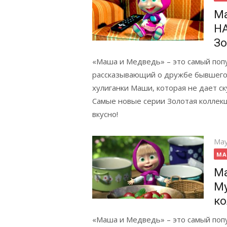
М
НА
Зо
«Маша и Медведь» – это самый попу
рассказывающий о дружбе бывшего 
хулиганки Маши, которая не дает ск
Самые новые серии Золотая коллекци
вкусно!
Pos
May
on
MA
Ма
Му
ко
«Маша и Медведь» – это самый попу