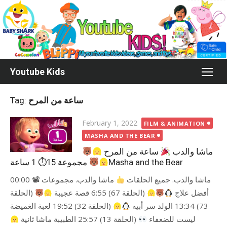
Skip
to
content
Youtube Kids
Tag:
ساعة من المرح
Posted
February 1, 2022
FILM & ANIMATION
on
MASHA AND THE BEAR
ماشا والدب
ساعة من المرح
مجموعة 15⏱ 1 ساعة
Masha and the Bear
ماشا والدب. جميع الحلقات
ماشا والدب. مجموعات 📽 00:00
أفضل علاج
(الحلقة 67) 6:55 قصة عجيبة
(الحلقة
73) 13:34 الولد سر أبيه
(الحلقة 32) 19:52 لعبة الغميضة
ليست للضعفاء
(الحلقة 13) 25:57 الطبيبة ماشا ثانية