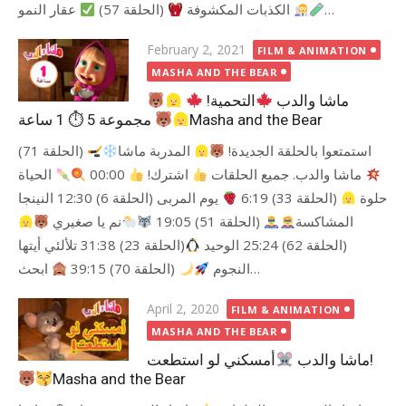
(الحلقة 57)
الكذبات المكشوفة
عقار النمو
…
Posted
February 2, 2021
FILM & ANIMATION
on
MASHA AND THE BEAR
ماشا والدب
التحمية!
مجموعة 5 ⏱ 1 ساعة
Masha and the Bear
استمتعوا بالحلقة الجديدة!
المدربة ماشا
(الحلقة 71)
الحياة
00:00
اشترك!
ماشا والدب. جميع الحلقات
حلوة
(الحلقة 33) 6:19
يوم المربى (الحلقة 6) 12:30 النينجا
المشاكسة
(الحلقة 51) 19:05
نم يا صغيري
(الحلقة 62) 25:24 الوحيد
(الحلقة 23) 31:38 تلألئي أيتها
ابحث…
النجوم
(الحلقة 70) 39:15
Posted
April 2, 2020
FILM & ANIMATION
on
MASHA AND THE BEAR
أمسكني لو استطعت!
ماشا والدب
Masha and the Bear