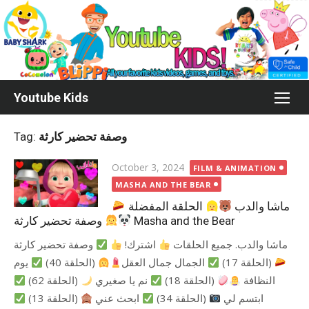
Skip
to
content
Youtube Kids
Tag:
وصفة تحضير كارثة
Posted
October 3, 2024
FILM & ANIMATION
on
MASHA AND THE BEAR
ماشا والدب
الحلقة المفضلة
وصفة تحضير كارثة
Masha and the Bear
ماشا والدب. جميع الحلقات
اشترك!
وصفة تحضير كارثة
(الحلقة 17)
الجمال جمال العقل
(الحلقة 40)
يوم
النظافة
(الحلقة 18)
نم يا صغيري
(الحلقة 62)
ابتسم لي
(الحلقة 34)
ابحث عني
(الحلقة 13)