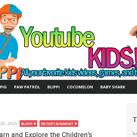
 PIG
PAW PATROL
BLIPPI
COCOMELON
BABY SHARK
T
ted
 30, 2025
BLIPPI
ENTERTAINMENT
arn and Explore the Children’s
b