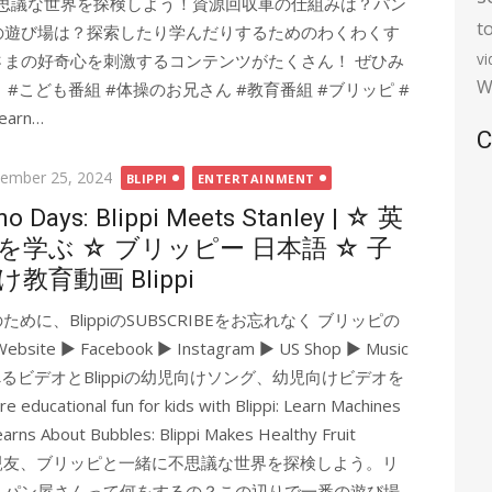
思議な世界を探検しよう！資源回収車の仕組みは？パン
t
の遊び場は？探索したり学んだりするためのわくわくす
v
まの好奇心を刺激するコンテンツがたくさん！ ぜひみ
W
#こども番組 #体操のお兄さん #教育番組 #ブリッピ #
arn…
C
ted
ember 25, 2024
BLIPPI
ENTERTAINMENT
no Days: Blippi Meets Stanley | ☆ 英
を学ぶ ☆ ブリッピー 日本語 ☆ 子
け教育動画 Blippi
のために、BlippiのSUBSCRIBEをお忘れなく ブリッピの
 Facebook ► Instagram ► US Shop ► Music
がら学べるビデオとBlippiの幼児向けソング、幼児向けビデオを
al fun for kids with Blippi: Learn Machines
i Learns About Bubbles: Blippi Makes Healthy Fruit
rate! みんなの親友、ブリッピと一緒に不思議な世界を探検しよう。リ
？パン屋さんって何をするの？この辺りで一番の遊び場