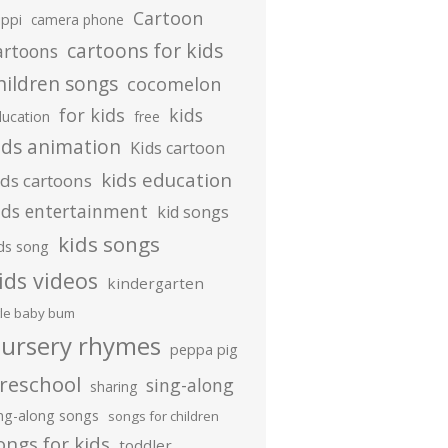
Cartoon
ippi
camera phone
cartoons for kids
artoons
hildren songs
cocomelon
for kids
kids
ducation
free
ids animation
Kids cartoon
kids education
ids cartoons
ids entertainment
kid songs
kids songs
ds song
ids videos
kindergarten
ttle baby bum
ursery rhymes
peppa pig
reschool
sing-along
sharing
ing-along songs
songs for children
ongs for kids
toddler