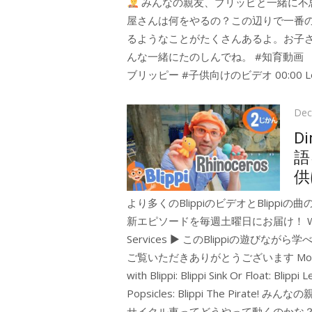
みんなの親友、ブリッピと一緒に不
屋さんは何をやるの？この辺りで一番
るようなことがたくさんあるよ。お子さ
んな一緒にたのしんでね。 #知育動画 
ブリッピー #子供向けのビデオ 00:00 Le
Pos
Dec
on
Di
語
供
より多くのBlippiのビデオとBlippiの曲
新エピソードを毎週土曜日にお届け！ Website ►
Services ► このBlippiの遊びな
ご覧いただきありがとうございます More education
with Blippi: Blippi Sink Or Float: Blipp
Popsicles: Blippi The Pi
サイクル車ってどうやって動くのかな