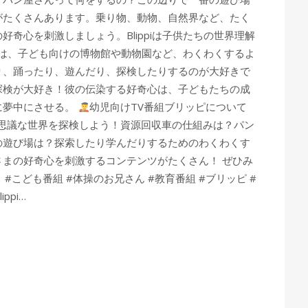
がたくさんあります。乗り物、動物、自然界など、たく
奇心を刺激しましょう。Blippiは子供たちの世界理解
piは、子ども向けの博物館や動物園など、わくわくするよ
り、踊ったり、遊んだり、探検したりするのが大好きで
探検が大好き！彼の伝染する好奇心は、子どもたちの成
に夢中にさせる。
幼児向けTV番組ブリッピについて
思議な世界を探検しよう！資源回収車の仕組みは？パン
の遊び場は？探索したり学んだりするためのわくわくす
まの好奇心を刺激するコンテンツがたくさん！ ぜひみ
#こども番組 #体操のお兄さん #教育番組 #ブリッピ #
ppi…