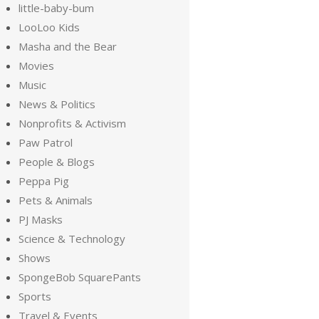
little-baby-bum
LooLoo Kids
Masha and the Bear
Movies
Music
News & Politics
Nonprofits & Activism
Paw Patrol
People & Blogs
Peppa Pig
Pets & Animals
PJ Masks
Science & Technology
Shows
SpongeBob SquarePants
Sports
Travel & Events