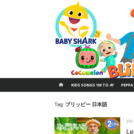
Skip
to
content
KIDS SONGS 1M TO 4Y
PEPPA
Tag:
ブリッピー 日本語
Pos
July
on
Le