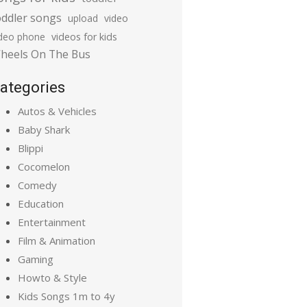
oddler songs
upload
video
ideo phone
videos for kids
heels On The Bus
ategories
Autos & Vehicles
Baby Shark
Blippi
Cocomelon
Comedy
Education
Entertainment
Film & Animation
Gaming
Howto & Style
Kids Songs 1m to 4y