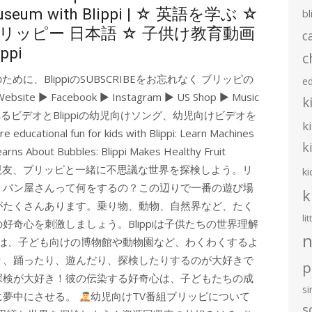
useum with Blippi | ☆ 英語を学ぶ ☆
bl
リッピー 日本語 ☆ 子供け教育動画
c
ippi
c
のために、BlippiのSUBSCRIBEをお忘れなく ブリッピの
e
 Facebook ► Instagram ► US Shop ► Music
k
がら学べるビデオとBlippiの幼児向けソング、幼児向けビデオを
k
al fun for kids with Blippi: Learn Machines
k
i Learns About Bubbles: Blippi Makes Healthy Fruit
rate! みんなの親友、ブリッピと一緒に不思議な世界を探検しよう。リ
ki
？パン屋さんって何をするの？この辺りで一番の遊び場
k
がたくさんあります。乗り物、動物、自然界など、たく
li
奇心を刺激しましょう。Blippiは子供たちの世界理解
n
piは、子ども向けの博物館や動物園など、わくわくするよ
り、踊ったり、遊んだり、探検したりするのが大好きで
p
探検が大好き！彼の伝染する好奇心は、子どもたちの成
s
に夢中にさせる。
幼児向けTV番組ブリッピについて
s