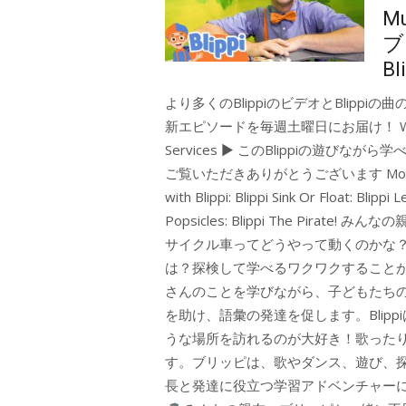
M
ブ
Bl
より多くのBlippiのビデオとBlippiの曲
新エピソードを毎週土曜日にお届け！ Website ►
Services ► このBlippiの遊びな
ご覧いただきありがとうございます More education
with Blippi: Blippi Sink Or Float: Blipp
Popsicles: Blippi The Pi
サイクル車ってどうやって動くのかな
は？探検して学べるワクワクすること
さんのことを学びながら、子どもたちの好
を助け、語彙の発達を促します。Blip
うな場所を訪れるのが大好き！歌った
す。ブリッピは、歌やダンス、遊び、
長と発達に役立つ学習アドベンチャー