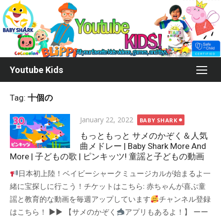
Skip
to
content
Youtube Kids
Tag:
十個の
Posted
January 22, 2022
BABY SHARK
on
もっともっと サメのかぞく＆人気
曲メドレー | Baby Shark More And
More | 子どもの歌 | ピンキッツ! 童謡と子どもの動画
日本初上陸！ベイビーシャークミュージカルが始まるよ一
緒に宝探しに行こう！チケットはこちら: 赤ちゃんが喜ぶ童
謡と教育的な動画を毎週アップしています
チャンネル登録
はこちら！ ▶▶ 【サメのかぞく
アプリもあるよ！】 ーー