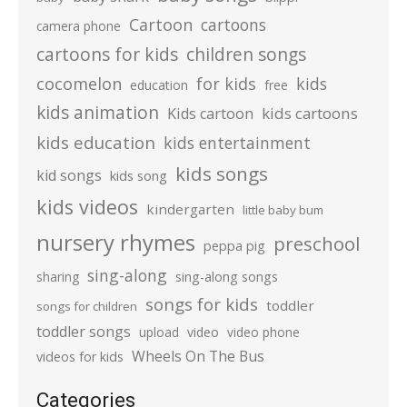
Cartoon
cartoons
camera phone
cartoons for kids
children songs
cocomelon
for kids
kids
education
free
kids animation
kids cartoons
Kids cartoon
kids education
kids entertainment
kids songs
kid songs
kids song
kids videos
kindergarten
little baby bum
nursery rhymes
preschool
peppa pig
sing-along
sharing
sing-along songs
songs for kids
toddler
songs for children
toddler songs
upload
video
video phone
Wheels On The Bus
videos for kids
Categories