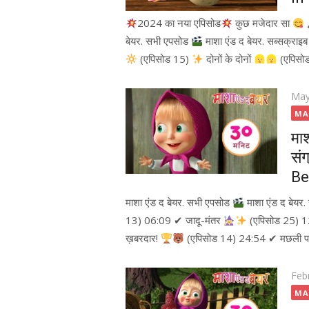
2024 का नया एपिसोड
कुछ मजेदार सा
बेयर. सभी एपसोड
माशा एंड द बेयर. सब्सक्राइब 
(एपिसोड 15)
दोनों के दोनों
(एपिसो
Pos
May
on
MA
मा
सं
Be
माशा एंड द बेयर. सभी एपसोड
माशा एंड द बेयर
13) 06:09 ✔ जादू-मंतर
(एपिसोड 25) 12
ख़बरदार!
(एपिसोड 14) 24:54 ✔ मछली पक
Pos
Feb
on
MA