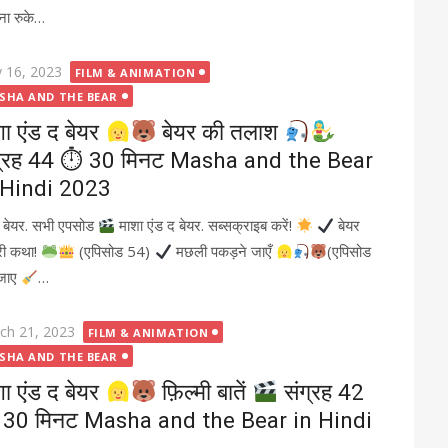
ना रुके…
ted
 16, 2023
FILM & ANIMATION
SHA AND THE BEAR
शा एंड द बेयर
बेयर की तलाश
ग्रह 44 ⏱ 30 मिनट Masha and the Bear
 Hindi 2023
द बेयर. सभी एपसोड
माशा एंड द बेयर. सब्सक्राइब करें!
बेयर
री कथा!
(एपिसोड 54)
मछली पकड़ने जाएँ
(एपिसोड
 जाए
…
ted
ch 21, 2023
FILM & ANIMATION
SHA AND THE BEAR
शा एंड द बेयर
फ़िल्मी बातें
संग्रह 42
30 मिनट Masha and the Bear in Hindi