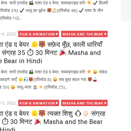
द बेयर. सभी एपसोड
माशा एंड द बेयर. सब्सक्राइब करें!
फ़िल्मी
एपिसोड 39)
भालू का पूर्वज
(एपिसोड 48)
माशा के तीन
(एपिसोड 10)…
ted
 6, 2022
FILM & ANIMATION
MASHA AND THE BEAR
शा एंड द बेयर
सफ़ेद मूँछ, काली धारियाँ
संग्रह 35 ⏱ 30 मिनट
Masha and
e Bear in Hindi
द बेयर. सभी एपसोड
माशा एंड द बेयर. सब्सक्राइब करें!
सफ़ेद
कड़ने जाएँ
(एपिसोड 8)
सब कुछ बदल गया
ोड 50)
जादू-मंतर
(एपिसोड 25)…
ted
l 5, 2022
FILM & ANIMATION
MASHA AND THE BEAR
शा एंड द बेयर
त्यक्त शिशु
संग्रह
 ⏱ 30 मिनट
Masha and the Bear
 Hindi