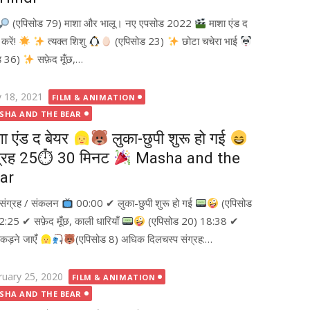
(एपिसोड 79) माशा और भालू। नए एपसोड 2022
माशा एंड द
करें!
त्यक्त शिशु
(एपिसोड 23)
छोटा चचेरा भाई
ड 36)
सफ़ेद मूँछ,…
ted
 18, 2021
FILM & ANIMATION
SHA AND THE BEAR
शा एंड द बेयर
लुका-छुपी शुरू हो गई
ग्रह 25⏱ 30 मिनट
Masha and the
ar
. संग्रह / संकलन
00:00 ✔ लुका-छुपी शुरू हो गई
(एपिसोड
:25 ✔ सफ़ेद मूँछ, काली धारियाँ
(एपिसोड 20) 18:38 ✔
ड़ने जाएँ
(एपिसोड 8) अधिक दिलचस्प संग्रह:…
ted
ruary 25, 2020
FILM & ANIMATION
SHA AND THE BEAR