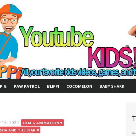
 PIG
PAW PATROL
BLIPPI
COCOMELON
BABY SHARK
T
ted
 16, 2025
FILM & ANIMATION
SHA AND THE BEAR
b