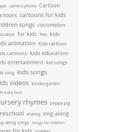
Cartoon
ippi
camera phone
cartoons for kids
artoons
hildren songs
cocomelon
for kids
kids
ducation
free
ids animation
Kids cartoon
kids education
ids cartoons
ids entertainment
kid songs
kids songs
ds song
ids videos
kindergarten
ttle baby bum
ursery rhymes
peppa pig
reschool
sing-along
sharing
ing-along songs
songs for children
ongs for kids
toddler