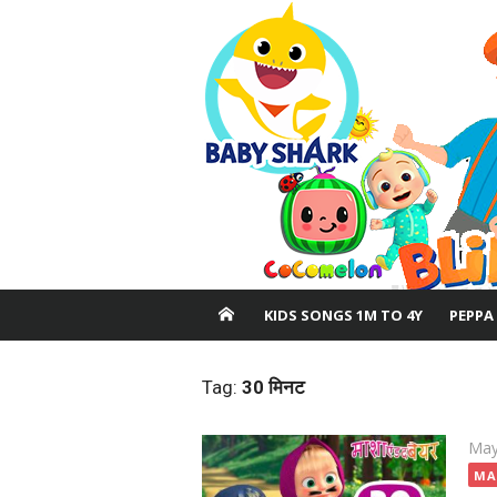
Skip
to
content
KIDS SONGS 1M TO 4Y
PEPPA
Tag:
30 मिनट
Pos
May
on
MA