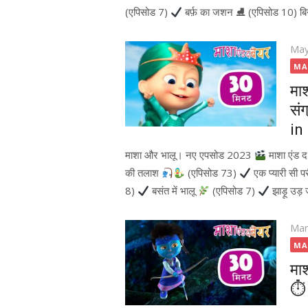
(एपिसोड 7)
बर्फ़ का जशन ⛸ (एपिसोड 10) बि
Pos
May
on
MA
मा
सं
in
माशा और भालू। नए एपसोड 2023
माशा एंड 
की तलाश
(एपिसोड 73)
एक प्यारी सी प
8)
बसंत में भालू
(एपिसोड 7)
झाड़ू उड़
Pos
Mar
on
MA
मा
⏱ 