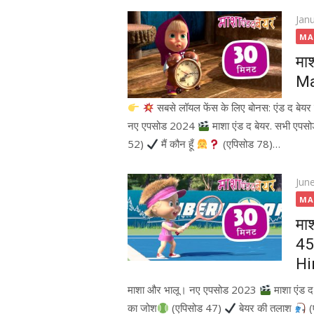
Pos
Jan
on
MA
मा
Ma
सबसे लॉयल फेंस के लिए बोनस: एंड द बेयर
नए एपसोड 2024
माशा एंड द बेयर. सभी एपस
52)
मैं कौन हूँ
(एपिसोड 78)…
Pos
Jun
on
MA
मा
45
Hi
माशा और भालू। नए एपसोड 2023
माशा एंड 
का जोश
(एपिसोड 47)
बेयर की तलाश
(