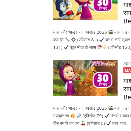
मा
सं
Be
माशा और भालू। नए एपसोड 2025
माशा एंड 
क्या है?
(एपिसोड 81)
घर में लाएँ सुधा
131)
कुछ मीठा हो जाए!
(एपिसोड 120
Pos
Apri
on
MA
मा
सं
Be
माशा और भालू। नए एपसोड 2025
माशा एंड 
मजेदार सा
(एपिसोड 79)
मैनर्स संभाल
जैम बनाने का दन
(एपिसोड 6)
हाल-चाल…