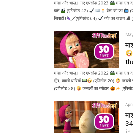
माशा और भालू। नए एपसोड 2023
माशा एंड 
बातें
(एपिसोड 42)
बेटा सो जा
(
सिपाही !
🗡(एपिसोड 64)
बर्फ़ का जशन ⛸ 
Pos
May
on
मा
th
माशा और भालू। नए एपसोड 2022
माशा एंड 
मूँछ, काली धारियाँ
(एपिसोड 20)
मछली प
(एपिसोड 38)
फ़सलों का त्यौहार
(एपिस
Pos
Apri
on
मा
34
in