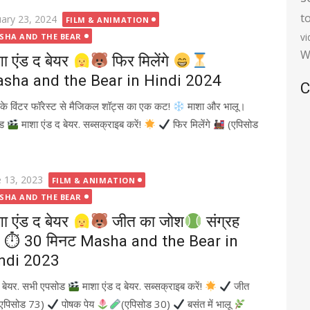
t
ted
uary 23, 2024
FILM & ANIMATION
v
SHA AND THE BEAR
W
शा एंड द बेयर
फिर मिलेंगे
sha and the Bear in Hindi 2024
C
 के विंटर फॉरेस्ट से मैजिकल शॉट्स का एक कट!
माशा और भालू।
ोड
माशा एंड द बेयर. सब्सक्राइब करें!
फिर मिलेंगे
(एपिसोड
ted
e 13, 2023
FILM & ANIMATION
SHA AND THE BEAR
शा एंड द बेयर
जीत का जोश
संग्रह
 ⏱ 30 मिनट Masha and the Bear in
ndi 2023
द बेयर. सभी एपसोड
माशा एंड द बेयर. सब्सक्राइब करें!
जीत
एपिसोड 73)
पोषक पेय
(एपिसोड 30)
बसंत में भालू