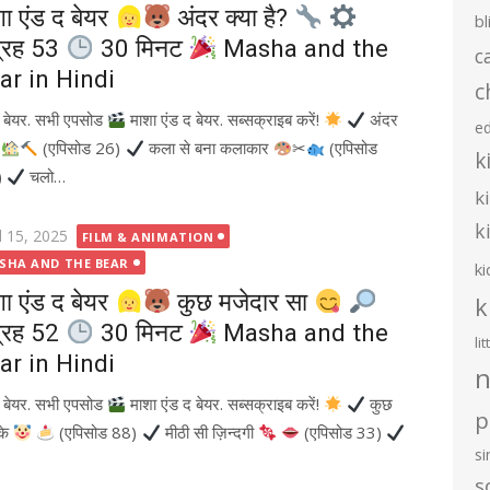
शा एंड द बेयर
अंदर क्या है?
bl
ग्रह 53
30 मिनट
Masha and the
c
ar in Hindi
c
द बेयर. सभी एपसोड
माशा एंड द बेयर. सब्सक्राइब करें!
अंदर
e
र
(एपिसोड 26)
कला से बना कलाकार
✂
(एपिसोड
k
)
चलो…
k
k
ted
l 15, 2025
FILM & ANIMATION
SHA AND THE BEAR
ki
शा एंड द बेयर
कुछ मजेदार सा
k
ग्रह 52
30 मिनट
Masha and the
li
ar in Hindi
n
द बेयर. सभी एपसोड
माशा एंड द बेयर. सब्सक्राइब करें!
कुछ
p
 के
(एपिसोड 88)
मीठी सी ज़िन्दगी
(एपिसोड 33)
s
s