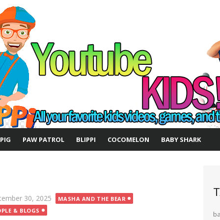
 PIG
PAW PATROL
BLIPPI
COCOMELON
BABY SHARK
T
ted
tember 30, 2025
MASHA AND THE BEAR
OPLE & BLOGS
b