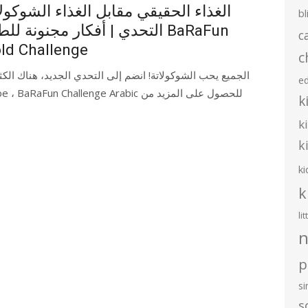
الغذاء الحقيقي مقابل الغذاء الشوكولا
bl
التحدي | أفكار مجنونة لل BaRaFun
c
ld Challenge
c
الجميع يحب الشوكولاتة! انضم إلى التحدي الجديد، هناك الك!
e
k
k
k
ki
k
li
n
p
s
s