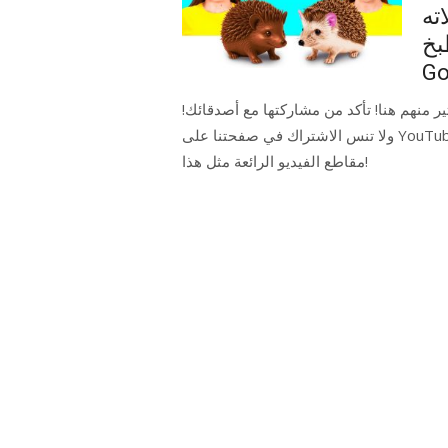
ته
طبخ
Go
ثير منهم هنا! تأكد من مشاركتها مع أصدقائك
ولا تنس الاشتراك في صفحتنا على YouTube ، BaRaFun Challenge Arabic للحصول على المزيد من
مقاطع الفيديو الرائعة مثل هذا!