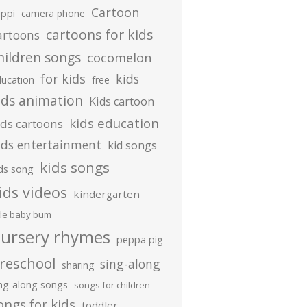
Cartoon
ippi
camera phone
cartoons for kids
artoons
hildren songs
cocomelon
for kids
kids
ducation
free
ids animation
Kids cartoon
kids education
ids cartoons
ids entertainment
kid songs
kids songs
ds song
ids videos
kindergarten
ttle baby bum
ursery rhymes
peppa pig
reschool
sing-along
sharing
ing-along songs
songs for children
ongs for kids
toddler