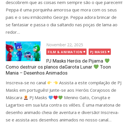
descobrem que as coisas nem sempre são o que parecem!
Peppa é uma porquinha amorosa que mora com os seus
pais e o seu irmãozinho George. Peppa adora brincar de
se fantasiar e passa o dia saltando nas poças de lama ao
redor…
Posted
November 22, 2025
on
FILM & ANIMATION
PJ MASKS
PJ Masks Heróis de Pijama
Como destruir os planos daGarota Lunar
Toon
Mania – Desenhos Animados
Inscreva-se no canal
Assista a este compilação de PJ
Masks em português! Junte-se aos Heróis Corajosos de
Máscara
PJ Masks
Menino Gato, Corujita e
Lagartixo em sua luta contra os vilões. É uma maratona de
desenho animado cheia de aventura e diversão! Inscreva-
se e assista aos desenhos animados no nosso canal…