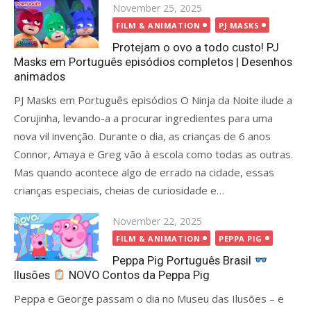
Posted
November 25, 2025
on
FILM & ANIMATION
PJ MASKS
Protejam o ovo a todo custo! PJ
Masks em Português episódios completos | Desenhos
animados
PJ Masks em Português episódios O Ninja da Noite ilude a
Corujinha, levando-a a procurar ingredientes para uma
nova vil invenção. Durante o dia, as crianças de 6 anos
Connor, Amaya e Greg vão à escola como todas as outras.
Mas quando acontece algo de errado na cidade, essas
crianças especiais, cheias de curiosidade e…
Posted
November 22, 2025
on
FILM & ANIMATION
PEPPA PIG
Peppa Pig Português Brasil
Ilusões
NOVO Contos da Peppa Pig
Peppa e George passam o dia no Museu das Ilusões – e