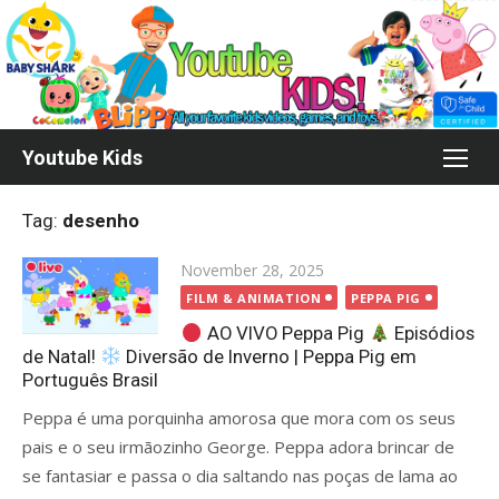
Skip
to
content
Youtube Kids
Tag:
desenho
Posted
November 28, 2025
on
FILM & ANIMATION
PEPPA PIG
AO VIVO Peppa Pig
Episódios
de Natal!
Diversão de Inverno | Peppa Pig em
Português Brasil
Peppa é uma porquinha amorosa que mora com os seus
pais e o seu irmãozinho George. Peppa adora brincar de
se fantasiar e passa o dia saltando nas poças de lama ao