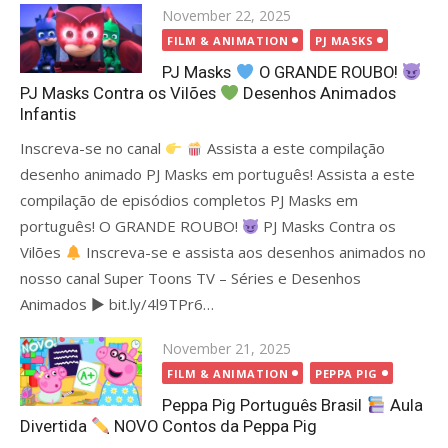
Posted
November 22, 2025
on
FILM & ANIMATION
PJ MASKS
PJ Masks
O GRANDE ROUBO!
PJ Masks Contra os Vilões
Desenhos Animados
Infantis
Inscreva-se no canal
Assista a este compilação
desenho animado PJ Masks em português! Assista a este
compilação de episódios completos PJ Masks em
português! O GRANDE ROUBO!
PJ Masks Contra os
Vilões
Inscreva-se e assista aos desenhos animados no
nosso canal Super Toons TV – Séries e Desenhos
Animados ▶ bit.ly/4l9TPr6…
Posted
November 21, 2025
on
FILM & ANIMATION
PEPPA PIG
Peppa Pig Português Brasil
Aula
Divertida
NOVO Contos da Peppa Pig