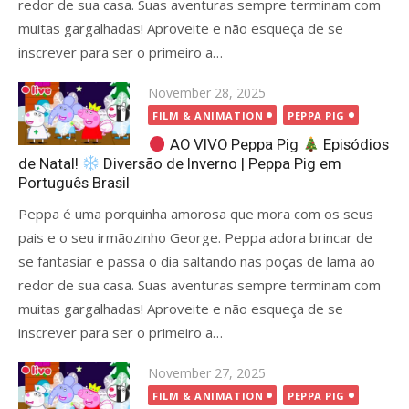
redor de sua casa. Suas aventuras sempre terminam com
muitas gargalhadas! Aproveite e não esqueça de se
inscrever para ser o primeiro a…
Posted
November 28, 2025
on
FILM & ANIMATION
PEPPA PIG
AO VIVO Peppa Pig
Episódios
de Natal!
Diversão de Inverno | Peppa Pig em
Português Brasil
Peppa é uma porquinha amorosa que mora com os seus
pais e o seu irmãozinho George. Peppa adora brincar de
se fantasiar e passa o dia saltando nas poças de lama ao
redor de sua casa. Suas aventuras sempre terminam com
muitas gargalhadas! Aproveite e não esqueça de se
inscrever para ser o primeiro a…
Posted
November 27, 2025
on
FILM & ANIMATION
PEPPA PIG