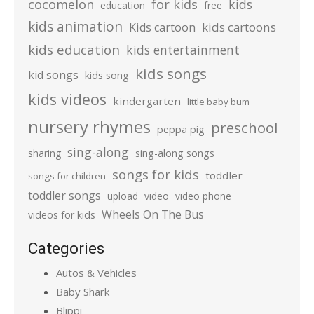
cocomelon
for kids
kids
education
free
kids animation
kids cartoons
Kids cartoon
kids education
kids entertainment
kids songs
kid songs
kids song
kids videos
kindergarten
little baby bum
nursery rhymes
preschool
peppa pig
sing-along
sharing
sing-along songs
songs for kids
toddler
songs for children
toddler songs
upload
video
video phone
Wheels On The Bus
videos for kids
Categories
Autos & Vehicles
Baby Shark
Blippi