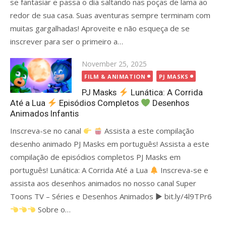
se fantasiar e passa o dia saltando nas poças de lama ao
redor de sua casa. Suas aventuras sempre terminam com
muitas gargalhadas! Aproveite e não esqueça de se
inscrever para ser o primeiro a…
Posted
November 25, 2025
on
FILM & ANIMATION
PJ MASKS
PJ Masks
Lunática: A Corrida
Até a Lua
Episódios Completos
Desenhos
Animados Infantis
Inscreva-se no canal
Assista a este compilação
desenho animado PJ Masks em português! Assista a este
compilação de episódios completos PJ Masks em
português! Lunática: A Corrida Até a Lua
Inscreva-se e
assista aos desenhos animados no nosso canal Super
Toons TV – Séries e Desenhos Animados ▶ bit.ly/4l9TPr6
Sobre o…