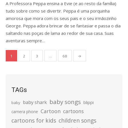
A Professora Peppa ensina a Evie (e ao resto da família)
tudo sobre como se divertir. Peppa é uma porquinha
amorosa que mora com os seus pais e o seu irmãozinho
George. Peppa adora brincar de se fantasiar e passa o dia
saltando nas poças de lama ao redor de sua casa. Suas
aventuras sempre…
Posts
1
2
3
…
68
→
pagination
TAGs
baby songs
baby shark
blippi
baby
Cartoon
cartoons
camera phone
cartoons for kids
children songs