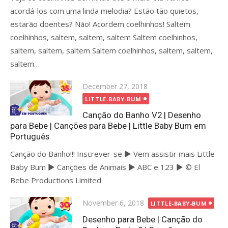
acordá-los com uma linda melodia? Estão tão quietos,
estarão doentes? Não! Acordem coelhinhos! Saltem
coelhinhos, saltem, saltem, saltem Saltem coelhinhos,
saltem, saltem, saltem Saltem coelhinhos, saltem, saltem,
saltem…
Posted
December 27, 2018
on
LITTLE-BABY-BUM
Canção do Banho V2 | Desenho
para Bebe | Canções para Bebe | Little Baby Bum em
Português
Canção do Banho!!! Inscrever-se ► Vem assistir mais Little
Baby Bum ► Canções de Animais ► ABC e 123 ► © El
Bebe Productions Limited
Posted
November 6, 2018
LITTLE-BABY-BUM
on
Desenho para Bebe | Canção do