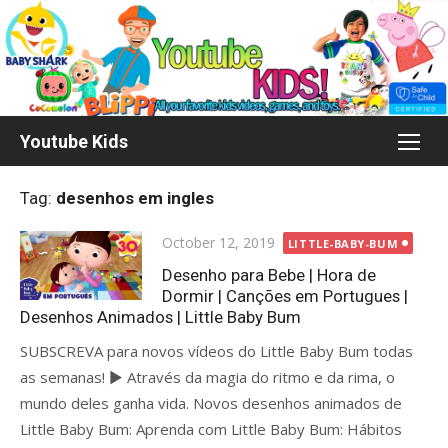
Skip
to
content
Youtube Kids
Tag:
desenhos em ingles
Posted
October 12, 2019
LITTLE-BABY-BUM
on
Desenho para Bebe | Hora de
Dormir | Canções em Portugues |
Desenhos Animados | Little Baby Bum
SUBSCREVA para novos vídeos do Little Baby Bum todas
as semanas! ► Através da magia do ritmo e da rima, o
mundo deles ganha vida. Novos desenhos animados de
Little Baby Bum: Aprenda com Little Baby Bum: Hábitos