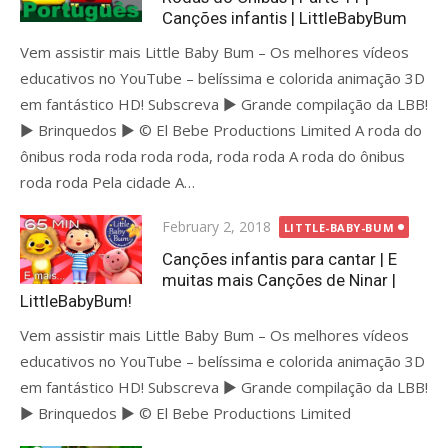
Canções infantis | LittleBabyBum
Vem assistir mais Little Baby Bum – Os melhores vídeos
educativos no YouTube – belíssima e colorida animação 3D
em fantástico HD! Subscreva ► Grande compilação da LBB!
► Brinquedos ► © El Bebe Productions Limited A roda do
ônibus roda roda roda roda, roda roda A roda do ônibus
roda roda Pela cidade A…
Posted
February 2, 2018
LITTLE-BABY-BUM
on
Canções infantis para cantar | E
muitas mais Canções de Ninar |
LittleBabyBum!
Vem assistir mais Little Baby Bum – Os melhores vídeos
educativos no YouTube – belíssima e colorida animação 3D
em fantástico HD! Subscreva ► Grande compilação da LBB!
► Brinquedos ► © El Bebe Productions Limited