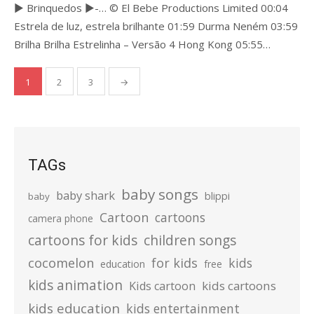
► Brinquedos ►-… © El Bebe Productions Limited 00:04
Estrela de luz, estrela brilhante 01:59 Durma Neném 03:59
Brilha Brilha Estrelinha – Versão 4 Hong Kong 05:55…
Posts
1
2
3
→
pagination
TAGs
baby songs
baby shark
blippi
baby
Cartoon
cartoons
camera phone
cartoons for kids
children songs
cocomelon
for kids
kids
education
free
kids animation
kids cartoons
Kids cartoon
kids education
kids entertainment