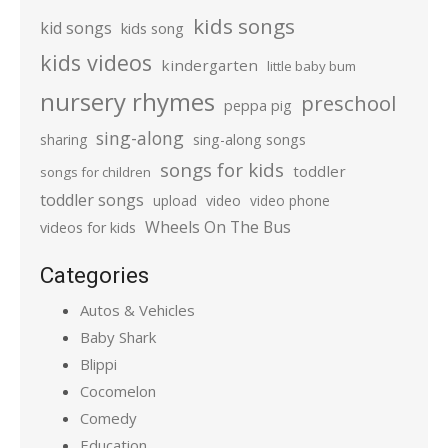
kids songs
kid songs
kids song
kids videos
kindergarten
little baby bum
nursery rhymes
preschool
peppa pig
sing-along
sharing
sing-along songs
songs for kids
toddler
songs for children
toddler songs
upload
video
video phone
Wheels On The Bus
videos for kids
Categories
Autos & Vehicles
Baby Shark
Blippi
Cocomelon
Comedy
Education