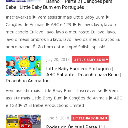
Banho – Parte 2 | Canções para
Bebe | Little Baby Bum em Português
Inscrever-se ► Vem assistir mais Little Baby Bum ►
Canções de Animais ► ABC e 123 ► Eu lavo, lavo, lavo o
meu cabelo Eu lavo, lavo, lavo o meu rosto Eu lavo, lavo,
lavo o meus ombros Eu lavo, lavo, lavo os meus braços Eu
adoro banho! É tão bom estar limpo! Splish, splash!…
Posted
July 20, 2018
LITTLE-BABY-BUM
on
Little Baby Bum em Português |
ABC Saltante | Desenho para Bebe |
Desenhos Animados
Vem assistir mais Little Baby Bum – Inscrever-se ► Vem
assistir mais Little Baby Bum ► Canções de Animais ► ABC
e 123 ► © El Bebe Productions Limited
Posted
June 6, 2018
LITTLE-BABY-BUM
on
Rodas do Ônibus | Parte 11 |