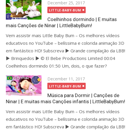
Posted
December 25, 2017
on
LITTLE-BABY-BUM
Coelhinhos dormindo | E muitas
mais Canções de Ninar | LittleBabyBum!
Vem assistir mais Little Baby Bum – Os melhores vídeos
educativos no YouTube – belíssima e colorida animação 3D
em fantástico HD! Subscreva ► Grande compilação da LBB!
► Brinquedos ► © El Bebe Productions Limited 00:04
Coelhinhos dormindo 01:50 Um, dois, o que fazer?
Posted
December 11, 2017
on
LITTLE-BABY-BUM
Música para Dormir | Canções de
Ninar | E muitas mais Canções infantis | LittleBabyBum!
Vem assistir mais Little Baby Bum – Os melhores vídeos
educativos no YouTube – belíssima e colorida animação 3D
em fantástico HD! Subscreva ► Grande compilação da LBB!