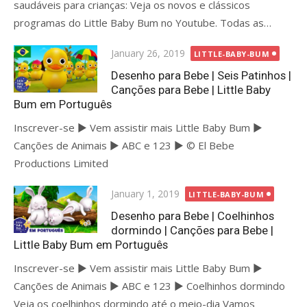
saudáveis para crianças: Veja os novos e clássicos
programas do Little Baby Bum no Youtube. Todas as…
Posted
January 26, 2019
LITTLE-BABY-BUM
on
Desenho para Bebe | Seis Patinhos |
Canções para Bebe | Little Baby
Bum em Português
Inscrever-se ► Vem assistir mais Little Baby Bum ►
Canções de Animais ► ABC e 123 ► © El Bebe
Productions Limited
Posted
January 1, 2019
LITTLE-BABY-BUM
on
Desenho para Bebe | Coelhinhos
dormindo | Canções para Bebe |
Little Baby Bum em Português
Inscrever-se ► Vem assistir mais Little Baby Bum ►
Canções de Animais ► ABC e 123 ► Coelhinhos dormindo
Veja os coelhinhos dormindo até o meio-dia Vamos