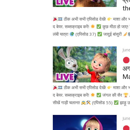
प्र
th
ठीक अभी सभी एपिसोड देखें!
माशा और 
द बेयर. सब्सक्राइब करें!
कुछ मीठा हो जाए!
लंबी यात्रा
(एपिसोड 37)
जादुई बांसुरी
Pos
Jun
on
अग
Ma
ठीक अभी सभी एपिसोड देखें!
माशा और 
द बेयर. सब्सक्राइब करें!
जंगल की सैर
सीखें गाड़ी चलाना!
(एपिसोड 55)
झाड़ू 
Pos
Jun
on