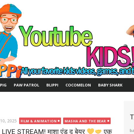
 PIG
PAW PATROL
BLIPPI
COCOMELON
BABY SHARK
T
ted
 10, 2025
FILM & ANIMATION
MASHA AND THE BEAR
LIVE STREAM! माशा एंड द बेयर
एक
b