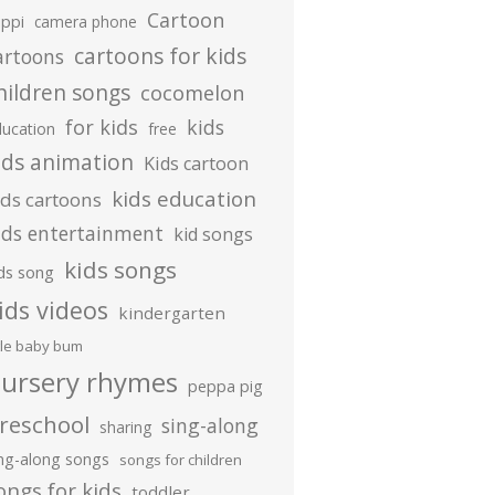
Cartoon
ippi
camera phone
cartoons for kids
artoons
hildren songs
cocomelon
for kids
kids
ducation
free
ids animation
Kids cartoon
kids education
ids cartoons
ids entertainment
kid songs
kids songs
ds song
ids videos
kindergarten
ttle baby bum
ursery rhymes
peppa pig
reschool
sing-along
sharing
ing-along songs
songs for children
ongs for kids
toddler