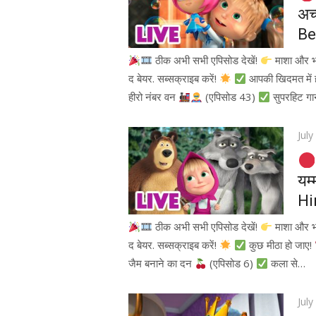
अच्
Be
ठीक अभी सभी एपिसोड देखें!
माशा और 
द बेयर. सब्सक्राइब करें!
आपकी खिदमत में ह
हीरो नंबर वन
(एपिसोड 43)
सुपरहिट गा
Pos
July
on
यम
Hi
ठीक अभी सभी एपिसोड देखें!
माशा और 
द बेयर. सब्सक्राइब करें!
कुछ मीठा हो जाए!
जैम बनाने का दन
(एपिसोड 6)
कला से…
Pos
July