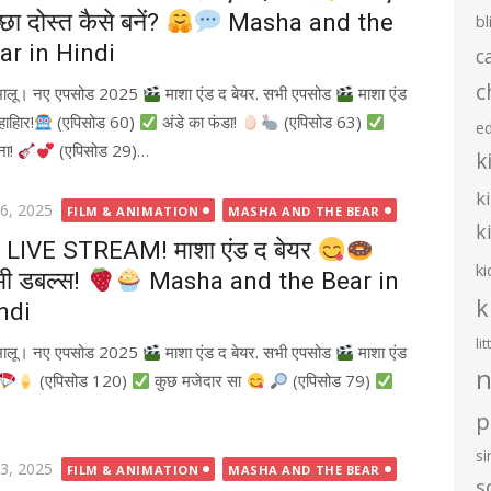
छा दोस्त कैसे बनें?
Masha and the
bl
ar in Hindi
c
c
भालू। नए एपसोड 2025
माशा एंड द बेयर. सभी एपसोड
माशा एंड
ाहािर!
(एपिसोड 60)
अंडे का फंडा!
(एपिसोड 63)
e
ना!
(एपिसोड 29)…
k
k
ted
 6, 2025
FILM & ANIMATION
MASHA AND THE BEAR
k
LIVE STREAM! माशा एंड द बेयर
ki
्मी डबल्स!
Masha and the Bear in
k
ndi
li
भालू। नए एपसोड 2025
माशा एंड द बेयर. सभी एपसोड
माशा एंड
n
(एपिसोड 120)
कुछ मजेदार सा
(एपिसोड 79)
p
s
ted
 3, 2025
FILM & ANIMATION
MASHA AND THE BEAR
s