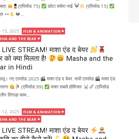
चाए!
(एपिसोड 75)
छोटा चचेरा भाई
(एपिसोड 15)
ूत!
…
ted
e 15, 2025
FILM & ANIMATION
SHA AND THE BEAR
LIVE STREAM! माशा एंड द बेयर
र को क्या मिलता है!
Masha and the
ar in Hindi
भालू। नए एपसोड 2025
माशा एंड द बेयर. सभी एपसोड
माशा एंड
स्ताना
(एपिसोड 99)
माशा सबसे होशियार
(एपिसोड
तीन तिगाड़ा काम…
ted
e 12, 2025
FILM & ANIMATION
SHA AND THE BEAR
LIVE STREAM! माशा एंड द बेयर