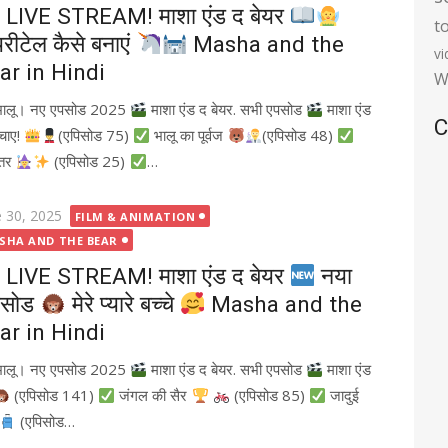
LIVE STREAM! माशा एंड द बेयर
t
रीटेल कैसे बनाएं
Masha and the
v
ar in Hindi
W
भालू। नए एपसोड 2025
माशा एंड द बेयर. सभी एपसोड
माशा एंड
C
चाए!
(एपिसोड 75)
भालू का पूर्वज
(एपिसोड 48)
ंतर
(एपिसोड 25)
…
ted
e 30, 2025
FILM & ANIMATION
SHA AND THE BEAR
LIVE STREAM! माशा एंड द बेयर
नया
िसोड
मेरे प्यारे बच्चे
Masha and the
ar in Hindi
भालू। नए एपसोड 2025
माशा एंड द बेयर. सभी एपसोड
माशा एंड
(एपिसोड 141)
जंगल की सैर
(एपिसोड 85)
जादुई
(एपिसोड…