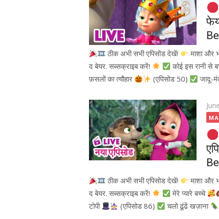
on
फेय
Be
ठीक अभी सभी एपिसोड देखें!
माशा और 
द बेयर. सब्सक्राइब करें!
कोई इस रानी से ब
फ़सलों का त्यौहार
(एपिसोड 50)
जादू-म
Pos
Jun
on
MA
एप
Be
ठीक अभी सभी एपिसोड देखें!
माशा और 
द बेयर. सब्सक्राइब करें!
मेरे प्यारे बच्चे
टोपी
(एपिसोड 86)
चलो ढूंढें खज़ाना