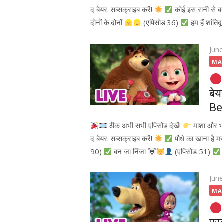
द बेयर. सब्सक्राइब करें!
कोई इस रानी से ब
दोनों के दोनों
(एपिसोड 36)
हम हैं शांतिद
Pos
Jun
on
MA
बेय
Be
ठीक अभी सभी एपिसोड देखें!
माशा और 
द बेयर. सब्सक्राइब करें!
पौधे का खाना है म
90)
बन जा निंजा
(एपिसोड 51)
Pos
Jun
on
MA