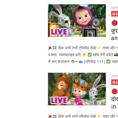
Pos
Jun
on
MA
कु
an
ठीक अभी सभी एपिसोड देखें!
माशा और 
द बेयर. सब्सक्राइब करें!
खींच मेरी फ़ोटो
से बना कलाकार
✂
(एपिसोड 131)
ताक़
Pos
Jun
on
MA
दोस
in
ठीक अभी सभी एपिसोड देखें!
माशा और 