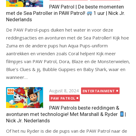
PAW Patrol | De beste momenten
met de Sea Patroller in PAW Patrol!
1 uur | Nick Jr.
Nederlands
De PAW Patrol-pups duiken het water in voor deze
reddingsacties en avonturen met de Sea Patroller! Kijk hoe
Zuma en de andere pups hun Aqua Pups-uniform
aantrekken en vrienden zoals Coral helpen! Kijk meer
filmpjes van PAW Patrol, Dora, Blaze en de Monsterwielen,
Blue’s Clues & jij, Bubble Guppies en Baby Shark, waar en
wanneer…
Posted
August 8, 2024
ENTERTAINMENT
on
PAW PATROL
PAW Patrols beste reddingen &
avonturen met technologie! Met Marshall & Ryder
|
Nick Jr. Nederlands
Of het nu Ryder is die de pups van de PAW Patrol naar de