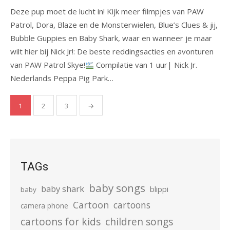
Deze pup moet de lucht in! Kijk meer filmpjes van PAW
Patrol, Dora, Blaze en de Monsterwielen, Blue’s Clues & jij,
Bubble Guppies en Baby Shark, waar en wanneer je maar
wilt hier bij Nick Jr!: De beste reddingsacties en avonturen
van PAW Patrol Skye!
Compilatie van 1 uur| Nick Jr.
Nederlands Peppa Pig Park…
Posts
1
2
3
→
pagination
TAGs
baby songs
baby shark
blippi
baby
Cartoon
cartoons
camera phone
cartoons for kids
children songs