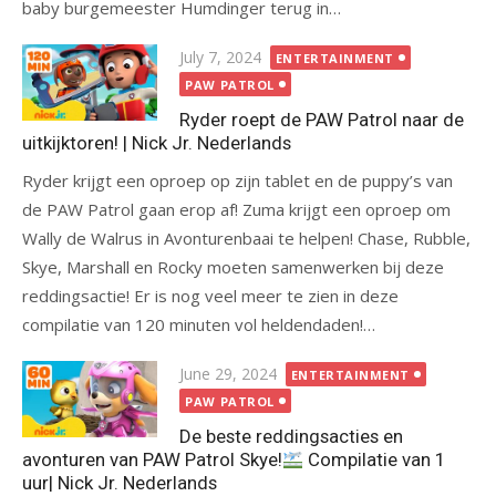
baby burgemeester Humdinger terug in…
Posted
July 7, 2024
ENTERTAINMENT
on
PAW PATROL
Ryder roept de PAW Patrol naar de
uitkijktoren! | Nick Jr. Nederlands
Ryder krijgt een oproep op zijn tablet en de puppy’s van
de PAW Patrol gaan erop af! Zuma krijgt een oproep om
Wally de Walrus in Avonturenbaai te helpen! Chase, Rubble,
Skye, Marshall en Rocky moeten samenwerken bij deze
reddingsactie! Er is nog veel meer te zien in deze
compilatie van 120 minuten vol heldendaden!…
Posted
June 29, 2024
ENTERTAINMENT
on
PAW PATROL
De beste reddingsacties en
avonturen van PAW Patrol Skye!
Compilatie van 1
uur| Nick Jr. Nederlands