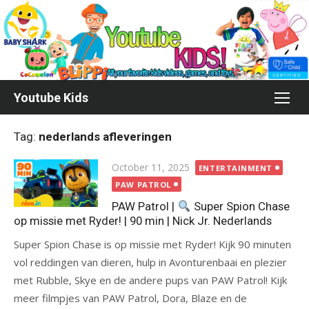
Skip
to
content
Youtube Kids
Tag:
nederlands afleveringen
Posted
October 11, 2025
ENTERTAINMENT
on
PAW PATROL
PAW Patrol |
Super Spion Chase
op missie met Ryder! | 90 min | Nick Jr. Nederlands
Super Spion Chase is op missie met Ryder! Kijk 90 minuten
vol reddingen van dieren, hulp in Avonturenbaai en plezier
met Rubble, Skye en de andere pups van PAW Patrol! Kijk
meer filmpjes van PAW Patrol, Dora, Blaze en de