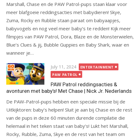
Marshall, Chase en de PAW Patrol-pups staan klaar voor
meer blafgoeie reddingsacties met babydieren! Skye,
Zuma, Rocky en Rubble staan paraat om babyaapjes,
babyvogels en nog veel meer baby’s te redden! Kijk meer
filmpjes van PAW Patrol, Dora, Blaze en de Monsterwielen,
Blue’s Clues & jij, Bubble Guppies en Baby Shark, waar en
wanneer je…
Posted
July 11, 2024
ENTERTAINMENT
on
PAW PATROL
PAW Patrol reddingsacties &
avonturen met baby’s! Met Chase | Nick Jr. Nederlands
De PAW-Patrol-pups hebben een speciale missie bij de
Uitkijktoren: baby’s helpen! Sluit je aan bij Chase en de rest
van de pups in deze 60 minuten durende compilatie die
helemaal in het teken staat van baby’s! Lukt het Marshall,
Rocky, Rubble, Zuma, Skye en de rest van het team om