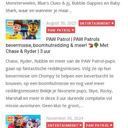
Monsterwielen, Blue’s Clues & jij, Bubble Guppies en Baby
Shark, waar en wanneer je maar…
Posted
August 30, 2025
ENTERTAINMENT
on
PAW PATROL
PAW Patrol | PAW Patrols
bevermissie, boomhutredding & meer!
Met
Chase & Ryder | 3 uur
Chase, Ryder, Rubble en meer van de PAW Patrol-pups
gaan op fantastische reddingsmissies. Volg ze op hun
bevermissie om Chompy te helpen een beverburcht te
bouwen, op een boomhutmissie en nog veel meer
reddingsmissies! Bekijk je favoriete pups, Skye, Rocky,
Marshall en meer in deze 3 uur durende compilatie vol
missie-avonturen. Geen klus te groot,…
Posted
November 30, 2024
on
ENTERTAINMENT
PAW PATROL