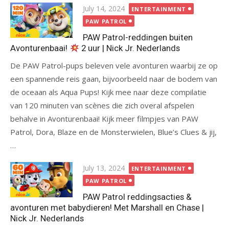
Posted
July 14, 2024
ENTERTAINMENT
on
PAW PATROL
PAW Patrol-reddingen buiten
Avonturenbaai!
2 uur | Nick Jr. Nederlands
De PAW Patrol-pups beleven vele avonturen waarbij ze op
een spannende reis gaan, bijvoorbeeld naar de bodem van
de oceaan als Aqua Pups! Kijk mee naar deze compilatie
van 120 minuten van scènes die zich overal afspelen
behalve in Avonturenbaai! Kijk meer filmpjes van PAW
Patrol, Dora, Blaze en de Monsterwielen, Blue’s Clues & jij,
…
Posted
July 13, 2024
ENTERTAINMENT
on
PAW PATROL
PAW Patrol reddingsacties &
avonturen met babydieren! Met Marshall en Chase |
Nick Jr. Nederlands