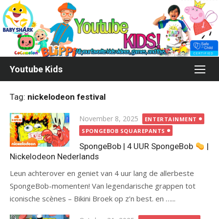
Skip
to
content
Youtube Kids
Tag:
nickelodeon festival
Posted
November 8, 2025
ENTERTAINMENT
on
SPONGEBOB SQUAREPANTS
SpongeBob | 4 UUR SpongeBob
|
Nickelodeon Nederlands
Leun achterover en geniet van 4 uur lang de allerbeste
SpongeBob-momenten! Van legendarische grappen tot
iconische scènes – Bikini Broek op z’n best. en …...