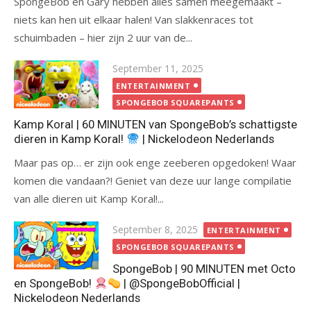
SpongeBob en Gary hebben alles samen meegemaakt –
niets kan hen uit elkaar halen! Van slakkenraces tot
schuimbaden – hier zijn 2 uur van de...
Posted
September 11, 2025
on
ENTERTAINMENT
SPONGEBOB SQUAREPANTS
Kamp Koral | 60 MINUTEN van SpongeBob’s schattigste
dieren in Kamp Koral!
| Nickelodeon Nederlands
Maar pas op… er zijn ook enge zeeberen opgedoken! Waar
komen die vandaan?! Geniet van deze uur lange compilatie
van alle dieren uit Kamp Koral!...
Posted
September 8, 2025
ENTERTAINMENT
on
SPONGEBOB SQUAREPANTS
SpongeBob | 90 MINUTEN met Octo
en SpongeBob!
| @SpongeBobOfficial |
Nickelodeon Nederlands