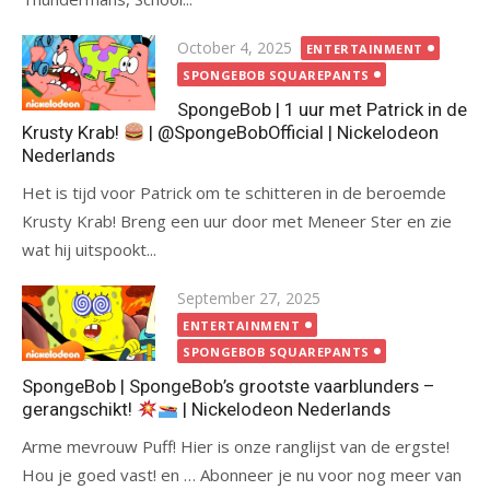
Posted
October 4, 2025
ENTERTAINMENT
on
SPONGEBOB SQUAREPANTS
SpongeBob | 1 uur met Patrick in de
Krusty Krab!
| @SpongeBobOfficial | Nickelodeon
Nederlands
Het is tijd voor Patrick om te schitteren in de beroemde
Krusty Krab! Breng een uur door met Meneer Ster en zie
wat hij uitspookt...
Posted
September 27, 2025
on
ENTERTAINMENT
SPONGEBOB SQUAREPANTS
SpongeBob | SpongeBob’s grootste vaarblunders –
gerangschikt!
| Nickelodeon Nederlands
Arme mevrouw Puff! Hier is onze ranglijst van de ergste!
Hou je goed vast! en … Abonneer je nu voor nog meer van