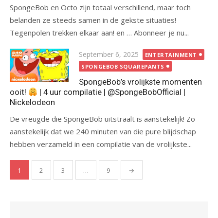
SpongeBob en Octo zijn totaal verschillend, maar toch
belanden ze steeds samen in de gekste situaties!
Tegenpolen trekken elkaar aan! en … Abonneer je nu...
Posted
September 6, 2025
ENTERTAINMENT
on
SPONGEBOB SQUAREPANTS
SpongeBob’s vrolijkste momenten
ooit!
| 4 uur compilatie | @SpongeBobOfficial |
Nickelodeon
De vreugde die SpongeBob uitstraalt is aanstekelijk! Zo
aanstekelijk dat we 240 minuten van die pure blijdschap
hebben verzameld in een compilatie van de vrolijkste...
Posts
1
2
3
…
9
→
pagination