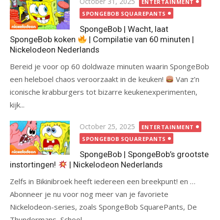
Posted
October 31, 2025
ENTERTAINMENT
on
SPONGEBOB SQUAREPANTS
SpongeBob | Wacht, laat
SpongeBob koken
| Compilatie van 60 minuten |
Nickelodeon Nederlands
Bereid je voor op 60 doldwaze minuten waarin SpongeBob
een heleboel chaos veroorzaakt in de keuken!
Van z’n
iconische krabburgers tot bizarre keukenexperimenten,
kijk...
Posted
October 25, 2025
ENTERTAINMENT
on
SPONGEBOB SQUAREPANTS
SpongeBob | SpongeBob’s grootste
instortingen!
| Nickelodeon Nederlands
Zelfs in Bikinibroek heeft iedereen een breekpunt! en …
Abonneer je nu voor nog meer van je favoriete
Nickelodeon-series, zoals SpongeBob SquarePants, De
Thundermans, School...