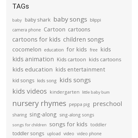
TAGs
baby songs
baby shark
blippi
baby
Cartoon
cartoons
camera phone
cartoons for kids
children songs
cocomelon
for kids
kids
education
free
kids animation
kids cartoons
Kids cartoon
kids education
kids entertainment
kids songs
kid songs
kids song
kids videos
kindergarten
little baby bum
nursery rhymes
preschool
peppa pig
sing-along
sharing
sing-along songs
songs for kids
toddler
songs for children
toddler songs
upload
video
video phone