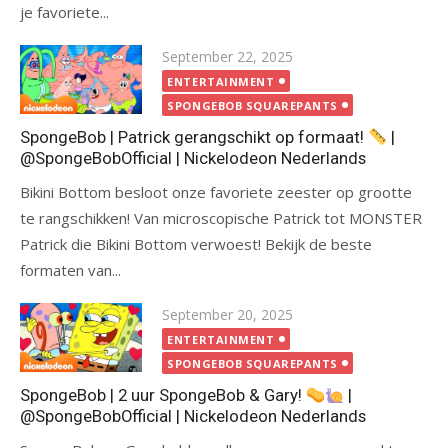
je favoriete...
Posted
September 22, 2025
on
ENTERTAINMENT
SPONGEBOB SQUAREPANTS
SpongeBob | Patrick gerangschikt op formaat!
|
@SpongeBobOfficial | Nickelodeon Nederlands
Bikini Bottom besloot onze favoriete zeester op grootte
te rangschikken! Van microscopische Patrick tot MONSTER
Patrick die Bikini Bottom verwoest! Bekijk de beste
formaten van...
Posted
September 20, 2025
on
ENTERTAINMENT
SPONGEBOB SQUAREPANTS
SpongeBob | 2 uur SpongeBob & Gary!
|
@SpongeBobOfficial | Nickelodeon Nederlands