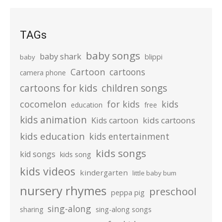
TAGs
baby songs
baby shark
blippi
baby
Cartoon
cartoons
camera phone
cartoons for kids
children songs
cocomelon
for kids
kids
education
free
kids animation
kids cartoons
Kids cartoon
kids education
kids entertainment
kids songs
kid songs
kids song
kids videos
kindergarten
little baby bum
nursery rhymes
preschool
peppa pig
sing-along
sharing
sing-along songs