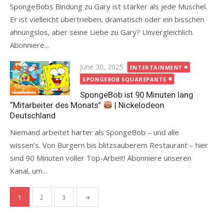
SpongeBobs Bindung zu Gary ist stärker als jede Muschel.
Er ist vielleicht übertrieben, dramatisch oder ein bisschen
ahnungslos, aber seine Liebe zu Gary? Unvergleichlich.
Abonniere...
Posted
June 30, 2025
ENTERTAINMENT
on
SPONGEBOB SQUAREPANTS
SpongeBob ist 90 Minuten lang
“Mitarbeiter des Monats”
| Nickelodeon
Deutschland
Niemand arbeitet härter als SpongeBob – und alle
wissen’s. Von Burgern bis blitzsauberem Restaurant – hier
sind 90 Minuten voller Top-Arbeit! Abonniere unseren
Kanal, um...
Posts
1
2
3
→
pagination