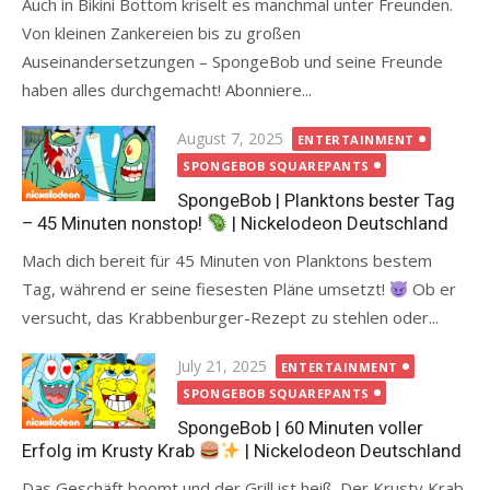
Auch in Bikini Bottom kriselt es manchmal unter Freunden.
Von kleinen Zankereien bis zu großen
Auseinandersetzungen – SpongeBob und seine Freunde
haben alles durchgemacht! Abonniere...
Posted
August 7, 2025
ENTERTAINMENT
on
SPONGEBOB SQUAREPANTS
SpongeBob | Planktons bester Tag
– 45 Minuten nonstop!
| Nickelodeon Deutschland
Mach dich bereit für 45 Minuten von Planktons bestem
Tag, während er seine fiesesten Pläne umsetzt!
Ob er
versucht, das Krabbenburger-Rezept zu stehlen oder...
Posted
July 21, 2025
ENTERTAINMENT
on
SPONGEBOB SQUAREPANTS
SpongeBob | 60 Minuten voller
Erfolg im Krusty Krab
| Nickelodeon Deutschland
Das Geschäft boomt und der Grill ist heiß. Der Krusty Krab