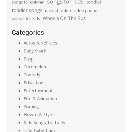
songs for kids
toddler
songs for children
toddler songs
upload
video
video phone
Wheels On The Bus
videos for kids
Categories
Autos & Vehicles
Baby Shark
Blippi
Cocomelon
Comedy
Education
Entertainment
Film & Animation
Gaming
Howto & Style
Kids Songs 1m to 4y
little-baby-bum