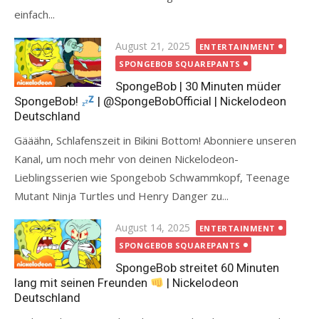
einfach...
Posted
August 21, 2025
ENTERTAINMENT
on
SPONGEBOB SQUAREPANTS
SpongeBob | 30 Minuten müder
SpongeBob!
| @SpongeBobOfficial | Nickelodeon
Deutschland
Gääähn, Schlafenszeit in Bikini Bottom! Abonniere unseren
Kanal, um noch mehr von deinen Nickelodeon-
Lieblingsserien wie Spongebob Schwammkopf, Teenage
Mutant Ninja Turtles und Henry Danger zu...
Posted
August 14, 2025
ENTERTAINMENT
on
SPONGEBOB SQUAREPANTS
SpongeBob streitet 60 Minuten
lang mit seinen Freunden
| Nickelodeon
Deutschland