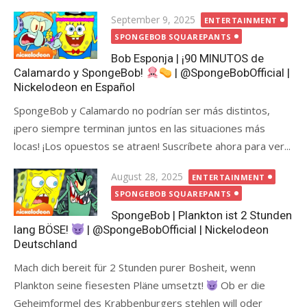
Posted
September 9, 2025
ENTERTAINMENT
on
SPONGEBOB SQUAREPANTS
Bob Esponja | ¡90 MINUTOS de
Calamardo y SpongeBob!
| @SpongeBobOfficial |
Nickelodeon en Español
SpongeBob y Calamardo no podrían ser más distintos,
¡pero siempre terminan juntos en las situaciones más
locas! ¡Los opuestos se atraen! Suscríbete ahora para ver...
Posted
August 28, 2025
ENTERTAINMENT
on
SPONGEBOB SQUAREPANTS
SpongeBob | Plankton ist 2 Stunden
lang BÖSE!
| @SpongeBobOfficial | Nickelodeon
Deutschland
Mach dich bereit für 2 Stunden purer Bosheit, wenn
Plankton seine fiesesten Pläne umsetzt!
Ob er die
Geheimformel des Krabbenburgers stehlen will oder