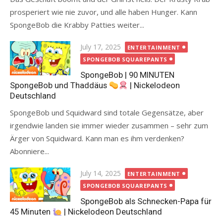
prosperiert wie nie zuvor, und alle haben Hunger. Kann
SpongeBob die Krabby Patties weiter...
Posted
July 17, 2025
ENTERTAINMENT
on
SPONGEBOB SQUAREPANTS
SpongeBob | 90 MINUTEN
SpongeBob und Thaddäus
| Nickelodeon
Deutschland
SpongeBob und Squidward sind totale Gegensätze, aber
irgendwie landen sie immer wieder zusammen – sehr zum
Ärger von Squidward. Kann man es ihm verdenken?
Abonniere...
Posted
July 14, 2025
ENTERTAINMENT
on
SPONGEBOB SQUAREPANTS
SpongeBob als Schnecken-Papa für
45 Minuten
| Nickelodeon Deutschland