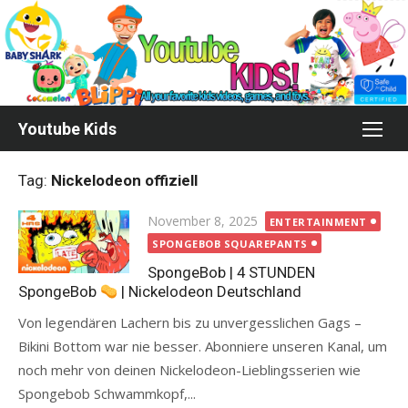
Skip
to
content
Youtube Kids
Tag:
Nickelodeon offiziell
Posted
November 8, 2025
ENTERTAINMENT
on
SPONGEBOB SQUAREPANTS
SpongeBob | 4 STUNDEN
SpongeBob
| Nickelodeon Deutschland
Von legendären Lachern bis zu unvergesslichen Gags –
Bikini Bottom war nie besser. Abonniere unseren Kanal, um
noch mehr von deinen Nickelodeon-Lieblingsserien wie
Spongebob Schwammkopf,...