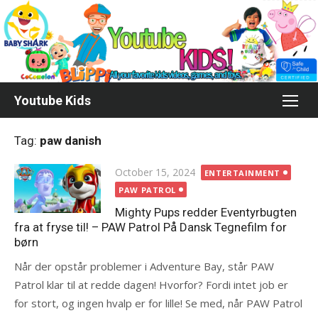
Skip
to
content
Youtube Kids
Tag:
paw danish
Posted
October 15, 2024
ENTERTAINMENT
on
PAW PATROL
Mighty Pups redder Eventyrbugten
fra at fryse til! – PAW Patrol På Dansk Tegnefilm for
børn
Når der opstår problemer i Adventure Bay, står PAW
Patrol klar til at redde dagen! Hvorfor? Fordi intet job er
for stort, og ingen hvalp er for lille! Se med, når PAW Patrol