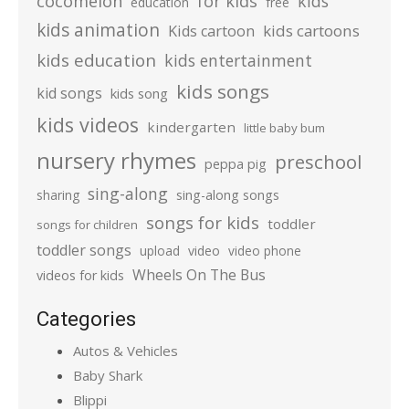
cocomelon
for kids
kids
education
free
kids animation
kids cartoons
Kids cartoon
kids education
kids entertainment
kids songs
kid songs
kids song
kids videos
kindergarten
little baby bum
nursery rhymes
preschool
peppa pig
sing-along
sharing
sing-along songs
songs for kids
toddler
songs for children
toddler songs
upload
video
video phone
Wheels On The Bus
videos for kids
Categories
Autos & Vehicles
Baby Shark
Blippi