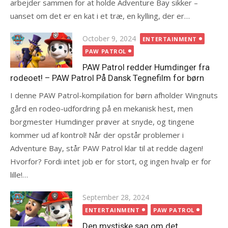
arbejder sammen for at holde Adventure Bay sikker –
uanset om det er en kat i et træ, en kylling, der er…
Posted
October 9, 2024
ENTERTAINMENT
on
PAW PATROL
PAW Patrol redder Humdinger fra
rodeoet! – PAW Patrol På Dansk Tegnefilm for børn
I denne PAW Patrol-kompilation for børn afholder Wingnuts
gård en rodeo-udfordring på en mekanisk hest, men
borgmester Humdinger prøver at snyde, og tingene
kommer ud af kontrol! Når der opstår problemer i
Adventure Bay, står PAW Patrol klar til at redde dagen!
Hvorfor? Fordi intet job er for stort, og ingen hvalp er for
lille!…
Posted
September 28, 2024
on
ENTERTAINMENT
PAW PATROL
Den mystiske sag om det