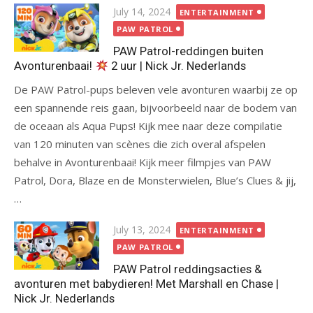
Posted
July 14, 2024
ENTERTAINMENT
on
PAW PATROL
PAW Patrol-reddingen buiten
Avonturenbaai!
2 uur | Nick Jr. Nederlands
De PAW Patrol-pups beleven vele avonturen waarbij ze op
een spannende reis gaan, bijvoorbeeld naar de bodem van
de oceaan als Aqua Pups! Kijk mee naar deze compilatie
van 120 minuten van scènes die zich overal afspelen
behalve in Avonturenbaai! Kijk meer filmpjes van PAW
Patrol, Dora, Blaze en de Monsterwielen, Blue’s Clues & jij,
…
Posted
July 13, 2024
ENTERTAINMENT
on
PAW PATROL
PAW Patrol reddingsacties &
avonturen met babydieren! Met Marshall en Chase |
Nick Jr. Nederlands