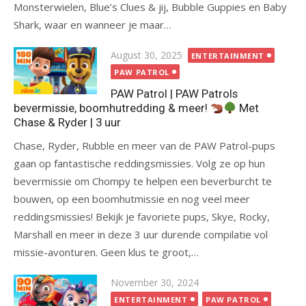
Monsterwielen, Blue’s Clues & jij, Bubble Guppies en Baby
Shark, waar en wanneer je maar…
Posted
August 30, 2025
ENTERTAINMENT
on
PAW PATROL
PAW Patrol | PAW Patrols
bevermissie, boomhutredding & meer!
Met
Chase & Ryder | 3 uur
Chase, Ryder, Rubble en meer van de PAW Patrol-pups
gaan op fantastische reddingsmissies. Volg ze op hun
bevermissie om Chompy te helpen een beverburcht te
bouwen, op een boomhutmissie en nog veel meer
reddingsmissies! Bekijk je favoriete pups, Skye, Rocky,
Marshall en meer in deze 3 uur durende compilatie vol
missie-avonturen. Geen klus te groot,…
Posted
November 30, 2024
on
ENTERTAINMENT
PAW PATROL