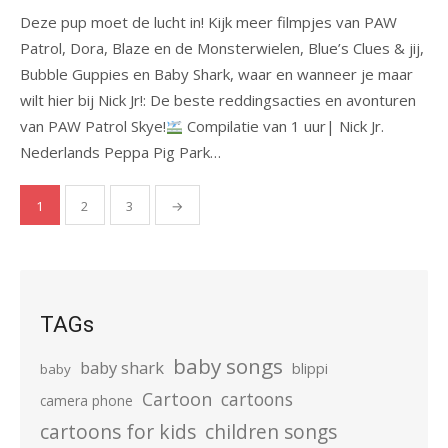
Deze pup moet de lucht in! Kijk meer filmpjes van PAW
Patrol, Dora, Blaze en de Monsterwielen, Blue’s Clues & jij,
Bubble Guppies en Baby Shark, waar en wanneer je maar
wilt hier bij Nick Jr!: De beste reddingsacties en avonturen
van PAW Patrol Skye!
Compilatie van 1 uur| Nick Jr.
Nederlands Peppa Pig Park…
Posts
1
2
3
→
pagination
TAGs
baby songs
baby shark
blippi
baby
Cartoon
cartoons
camera phone
cartoons for kids
children songs