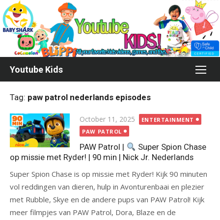
Skip
to
content
Youtube Kids
Tag:
paw patrol nederlands episodes
Posted
October 11, 2025
ENTERTAINMENT
on
PAW PATROL
PAW Patrol |
Super Spion Chase
op missie met Ryder! | 90 min | Nick Jr. Nederlands
Super Spion Chase is op missie met Ryder! Kijk 90 minuten
vol reddingen van dieren, hulp in Avonturenbaai en plezier
met Rubble, Skye en de andere pups van PAW Patrol! Kijk
meer filmpjes van PAW Patrol, Dora, Blaze en de