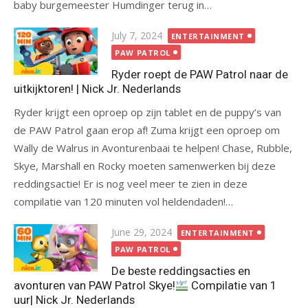
baby burgemeester Humdinger terug in…
Posted
July 7, 2024
ENTERTAINMENT
on
PAW PATROL
Ryder roept de PAW Patrol naar de
uitkijktoren! | Nick Jr. Nederlands
Ryder krijgt een oproep op zijn tablet en de puppy’s van
de PAW Patrol gaan erop af! Zuma krijgt een oproep om
Wally de Walrus in Avonturenbaai te helpen! Chase, Rubble,
Skye, Marshall en Rocky moeten samenwerken bij deze
reddingsactie! Er is nog veel meer te zien in deze
compilatie van 120 minuten vol heldendaden!…
Posted
June 29, 2024
ENTERTAINMENT
on
PAW PATROL
De beste reddingsacties en
avonturen van PAW Patrol Skye!
Compilatie van 1
uur| Nick Jr. Nederlands