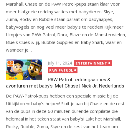
Marshall, Chase en de PAW Patrol-pups staan klaar voor
meer blafgoeie reddingsacties met babydieren! Skye,
Zuma, Rocky en Rubble staan paraat om babyaapjes,
babyvogels en nog veel meer baby’s te redden! Kijk meer
filmpjes van PAW Patrol, Dora, Blaze en de Monsterwielen,
Blue’s Clues & jij, Bubble Guppies en Baby Shark, waar en
wanneer je…
Posted
July 11, 2024
ENTERTAINMENT
on
PAW PATROL
PAW Patrol reddingsacties &
avonturen met baby’s! Met Chase | Nick Jr. Nederlands
De PAW-Patrol-pups hebben een speciale missie bij de
Uitkijktoren: baby’s helpen! Sluit je aan bij Chase en de rest
van de pups in deze 60 minuten durende compilatie die
helemaal in het teken staat van baby’s! Lukt het Marshall,
Rocky, Rubble, Zuma, Skye en de rest van het team om