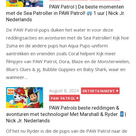
PAW Patrol | De beste momenten
met de Sea Patroller in PAW Patrol!
1 uur | Nick Jr.
Nederlands
De PAW Patrol-pups duiken het water in voor deze
reddingsacties en avonturen met de Sea Patroller! Kijk hoe
Zuma en de andere pups hun Aqua Pups-uniform
aantrekken en vrienden zoals Coral helpen! Kijk meer
filmpjes van PAW Patrol, Dora, Blaze en de Monsterwielen,
Blue’s Clues & jij, Bubble Guppies en Baby Shark, waar en
wanneer…
Posted
August 8, 2024
ENTERTAINMENT
on
PAW PATROL
PAW Patrols beste reddingen &
avonturen met technologie! Met Marshall & Ryder
|
Nick Jr. Nederlands
Of het nu Ryder is die de pups van de PAW Patrol naar de