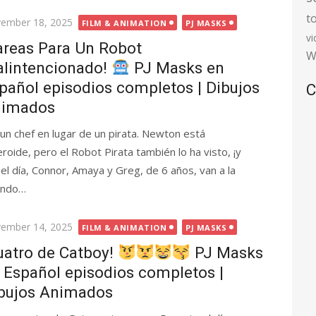
t
ted
ember 18, 2025
FILM & ANIMATION
PJ MASKS
v
areas Para Un Robot
W
lintencionado!
PJ Masks en
pañol episodios completos | Dibujos
C
imados
un chef en lugar de un pirata. Newton está
oide, pero el Robot Pirata también lo ha visto, ¡y
l día, Connor, Amaya y Greg, de 6 años, van a la
ando…
ted
ember 14, 2025
FILM & ANIMATION
PJ MASKS
uatro de Catboy!
PJ Masks
 Español episodios completos |
bujos Animados