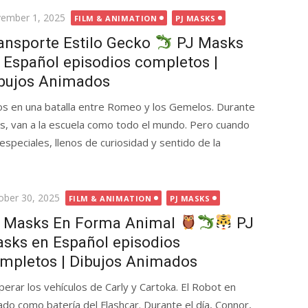
ted
ember 1, 2025
FILM & ANIMATION
PJ MASKS
ansporte Estilo Gecko
PJ Masks
 Español episodios completos |
bujos Animados
os en una batalla entre Romeo y los Gemelos. Durante
os, van a la escuela como todo el mundo. Pero cuando
 especiales, llenos de curiosidad y sentido de la
ted
ober 30, 2025
FILM & ANIMATION
PJ MASKS
 Masks En Forma Animal
PJ
sks en Español episodios
mpletos | Dibujos Animados
erar los vehículos de Carly y Cartoka. El Robot en
ado como batería del Flashcar. Durante el día, Connor,