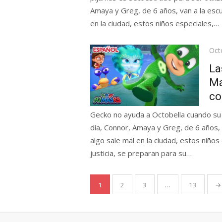
Amaya y Greg, de 6 años, van a la esc
en la ciudad, estos niños especiales,…
Pos
Oct
on
La
Ma
co
Gecko no ayuda a Octobella cuando su 
día, Connor, Amaya y Greg, de 6 años,
algo sale mal en la ciudad, estos niños
justicia, se preparan para su…
Posts
1
2
3
…
13
→
pagination