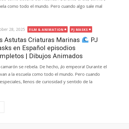
uela como todo el mundo. Pero cuando algo sale mal
ted
ober 28, 2025
FILM & ANIMATION
PJ MASKS
s Astutas Criaturas Marinas
PJ
sks en Español episodios
mpletos | Dibujos Animados
camarón se rebela. De hecho, ¡lo empeora! Durante el
 van a la escuela como todo el mundo. Pero cuando
 especiales, llenos de curiosidad y sentido de la