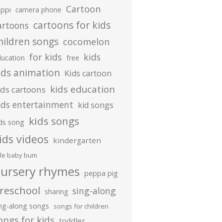
Cartoon
ippi
camera phone
cartoons for kids
artoons
hildren songs
cocomelon
for kids
kids
ducation
free
ids animation
Kids cartoon
kids education
ids cartoons
ids entertainment
kid songs
kids songs
ds song
ids videos
kindergarten
ttle baby bum
ursery rhymes
peppa pig
reschool
sing-along
sharing
ing-along songs
songs for children
ongs for kids
toddler