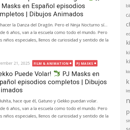
 Masks en Español episodios
bl
mpletos | Dibujos Animados
c
c
hacer la Danza del Dragón. Pero el Ninja Nocturno sí…
 de 6 años, van a la escuela como todo el mundo. Pero
e
s niños especiales, llenos de curiosidad y sentido de la
k
k
k
ted
ember 21, 2025
FILM & ANIMATION
PJ MASKS
ki
ekko Puede Volar!
PJ Masks en
k
pañol episodios completos | Dibujos
imados
li
n
híta, hace que él, Gatuno y Gekko puedan volar.
 de 6 años, van a la escuela como todo el mundo. Pero
p
s niños especiales, llenos de curiosidad y sentido de la
s
s