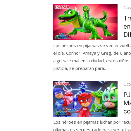
Pos
Nov
on
Tr
en
Di
Los héroes en pijamas se ven envuelt
el día, Connor, Amaya y Greg, de 6 añ
algo sale mal en la ciudad, estos niños
justicia, se preparan para…
Pos
Oct
on
PJ
Ma
co
Los héroes en pijamas luchan por recup
pijamas es secuestrado para ser utiliz