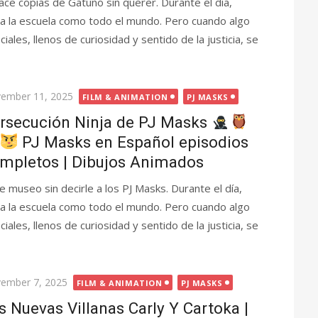
ce copias de Gatuno sin querer. Durante el día,
a la escuela como todo el mundo. Pero cuando algo
iales, llenos de curiosidad y sentido de la justicia, se
ted
ember 11, 2025
FILM & ANIMATION
PJ MASKS
rsecución Ninja de PJ Masks
PJ Masks en Español episodios
mpletos | Dibujos Animados
 museo sin decirle a los PJ Masks. Durante el día,
a la escuela como todo el mundo. Pero cuando algo
iales, llenos de curiosidad y sentido de la justicia, se
ted
ember 7, 2025
FILM & ANIMATION
PJ MASKS
s Nuevas Villanas Carly Y Cartoka |