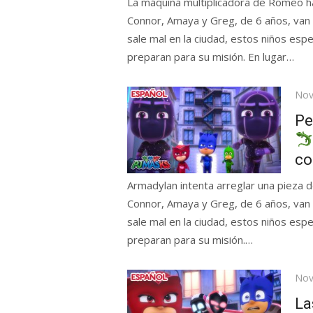
La máquina multiplicadora de Romeo ha
Connor, Amaya y Greg, de 6 años, van 
sale mal en la ciudad, estos niños espec
preparan para su misión. En lugar…
Pos
Nov
on
Pe
co
Armadylan intenta arreglar una pieza de
Connor, Amaya y Greg, de 6 años, van 
sale mal en la ciudad, estos niños espec
preparan para su misión.…
Pos
Nov
on
La