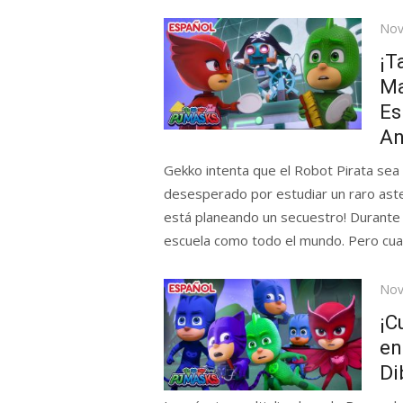
Pos
Nov
on
¡T
Ma
Es
An
Gekko intenta que el Robot Pirata sea 
desesperado por estudiar un raro aster
está planeando un secuestro! Durante e
escuela como todo el mundo. Pero cu
Pos
Nov
on
¡C
en
Di