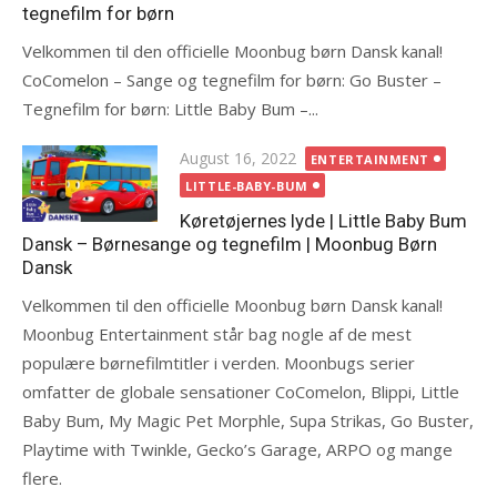
tegnefilm for børn
Velkommen til den officielle Moonbug børn Dansk kanal!
CoComelon – Sange og tegnefilm for børn: Go Buster –
Tegnefilm for børn: Little Baby Bum –...
Posted
August 16, 2022
ENTERTAINMENT
on
LITTLE-BABY-BUM
Køretøjernes lyde | Little Baby Bum
Dansk – Børnesange og tegnefilm | Moonbug Børn
Dansk
Velkommen til den officielle Moonbug børn Dansk kanal!
Moonbug Entertainment står bag nogle af de mest
populære børnefilmtitler i verden. Moonbugs serier
omfatter de globale sensationer CoComelon, Blippi, Little
Baby Bum, My Magic Pet Morphle, Supa Strikas, Go Buster,
Playtime with Twinkle, Gecko’s Garage, ARPO og mange
flere.