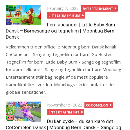
Posted
February 7, 2023
ENTERTAINMENT
on
LITTLE-BABY-BUM
Fem abeunger | Little Baby Bum
Dansk – Børnesange og tegnefilm | Moonbug Børn
Dansk
Velkommen til den officielle Moonbug børn Dansk kanal!
CoComelon – Sange og tegnefilm for børn: Go Buster –
Tegnefilm for børn: Little Baby Bum – Sange og tegnefilm
for børn Lellobee – Sange og tegnefilm for børn Moonbug
Entertainment står bag nogle af de mest populære
børnefilmtitler i verden. Moonbugs serier omfatter de
globale sensationer…
Posted
November 5, 2022
COCOMELON
on
ENTERTAINMENT
Du kan cykle – du kan klare det |
CoComelon Dansk | Moonbug Børn Dansk – Sange og