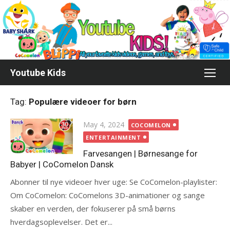
Skip
to
content
Youtube Kids
Tag:
Populære videoer for børn
Posted
May 4, 2024
COCOMELON
on
ENTERTAINMENT
Farvesangen | Børnesange for
Babyer | CoComelon Dansk
Abonner til nye videoer hver uge: Se CoComelon-playlister:
Om CoComelon: CoComelons 3D-animationer og sange
skaber en verden, der fokuserer på små børns
hverdagsoplevelser. Det er...