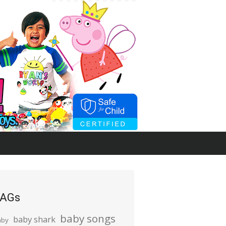
AGs
baby songs
baby shark
aby