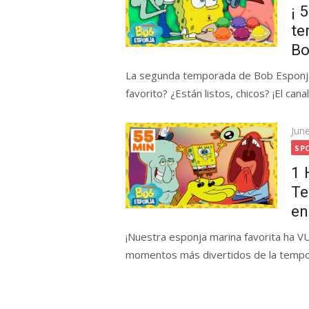
¡ 
te
Bo
La segunda temporada de Bob Esponja 
favorito? ¿Están listos, chicos? ¡El cana
Pos
Jun
on
SP
1 
Te
en
¡Nuestra esponja marina favorita ha V
momentos más divertidos de la tempor