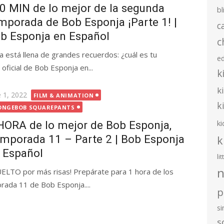
50 MIN de lo mejor de la segunda
bl
mporada de Bob Esponja ¡Parte 1! |
c
b Esponja en Español
c
está llena de grandes recuerdos: ¿cuál es tu
e
l oficial de Bob Esponja en...
k
k
ted
e 1, 2022
FILM & ANIMATION
k
ONGEBOB SQUAREPANTS
ki
HORA de lo mejor de Bob Esponja,
mporada 11 – Parte 2 | Bob Esponja
k
 Español
li
n
UELTO por más risas! Prepárate para 1 hora de los
ada 11 de Bob Esponja....
p
s
s