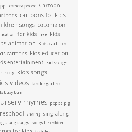
Cartoon
ippi
camera phone
cartoons for kids
artoons
hildren songs
cocomelon
for kids
kids
ducation
free
ids animation
Kids cartoon
kids education
ids cartoons
ids entertainment
kid songs
kids songs
ds song
ids videos
kindergarten
ttle baby bum
ursery rhymes
peppa pig
reschool
sing-along
sharing
ing-along songs
songs for children
ongs for kids
toddler