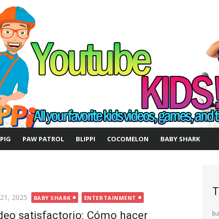
 PIG
PAW PATROL
BLIPPI
COCOMELON
BABY SHARK
T
ted
 21, 2025
BABY SHARK
ENTERTAINMENT
deo satisfactorio: Cómo hacer
b