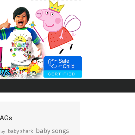
AGs
baby songs
baby shark
aby