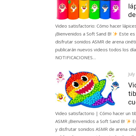
lá
de
Video satisfactorio: Cómo hacer lápice
¡Bienvenidos a Soft Sand B!
Este es
disfrutar sonidos ASMR de arena cinéti
publicarán nuevos videos todos los
NOTIFICACIONES…
Pos
July
on
Vi
ti
cu
Video satisfactorio | Cómo hacer un t
ASMR ¡Bienvenidos a Soft Sand B!
Es
y disfrutar sonidos ASMR de arena ciné