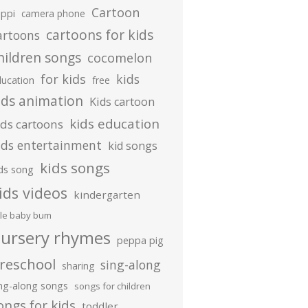
Cartoon
ippi
camera phone
cartoons for kids
artoons
hildren songs
cocomelon
for kids
kids
ducation
free
ids animation
Kids cartoon
kids education
ids cartoons
ids entertainment
kid songs
kids songs
ds song
ids videos
kindergarten
ttle baby bum
ursery rhymes
peppa pig
reschool
sing-along
sharing
ing-along songs
songs for children
ongs for kids
toddler