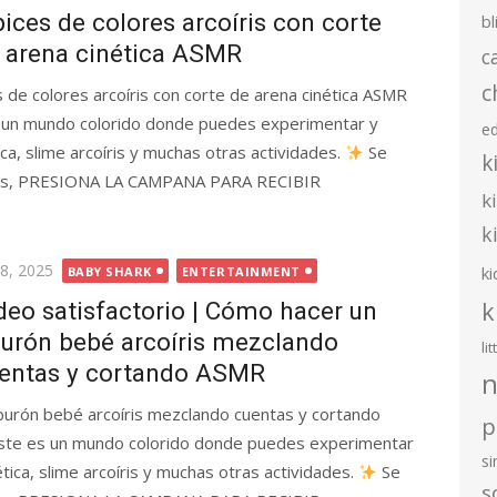
pices de colores arcoíris con corte
bl
 arena cinética ASMR
c
c
s de colores arcoíris con corte de arena cinética ASMR
 un mundo colorido donde puedes experimentar y
e
ca, slime arcoíris y muchas otras actividades.
Se
k
 días, PRESIONA LA CAMPANA PARA RECIBIR
k
k
ted
 8, 2025
ki
BABY SHARK
ENTERTAINMENT
k
deo satisfactorio | Cómo hacer un
burón bebé arcoíris mezclando
li
entas y cortando ASMR
n
iburón bebé arcoíris mezclando cuentas y cortando
p
te es un mundo colorido donde puedes experimentar
s
tica, slime arcoíris y muchas otras actividades.
Se
s