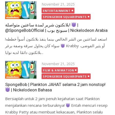
Posted
November 21, 2025
on
ENTERTAINMENT
SPONGEBOB SQUAREPANTS
بلانكتون شرير لمدة ساعتين متواصلة!
|
@SpongeBobOfficial | سبونج بوب | Nickelodeon Arabia
استعد لساعتين من الشر الخالص بينما ينفذ بلانكتون أسوأ خططه!
سواء كان يحاول سرقة وصفة برغر Krabby أو يثير الفوضى،
بلانكتون دائمًا لديه نوايا...
Posted
November 21, 2025
on
FILM & ANIMATION
SPONGEBOB SQUAREPANTS
SpongeBob | Plankton JAHAT selama 2 jam nonstop!
| Nickelodeon Bahasa
Bersiaplah untuk 2 jam penuh kejahatan saat Plankton
menjalankan rencana terburuknya!
Entah mencuri resep
Krabby Patty atau membuat kekacauan, Plankton selalu