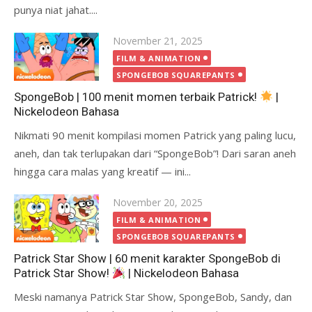
punya niat jahat....
Posted
November 21, 2025
on
FILM & ANIMATION
SPONGEBOB SQUAREPANTS
SpongeBob | 100 menit momen terbaik Patrick!
|
Nickelodeon Bahasa
Nikmati 90 menit kompilasi momen Patrick yang paling lucu,
aneh, dan tak terlupakan dari “SpongeBob”! Dari saran aneh
hingga cara malas yang kreatif — ini...
Posted
November 20, 2025
on
FILM & ANIMATION
SPONGEBOB SQUAREPANTS
Patrick Star Show | 60 menit karakter SpongeBob di
Patrick Star Show!
| Nickelodeon Bahasa
Meski namanya Patrick Star Show, SpongeBob, Sandy, dan