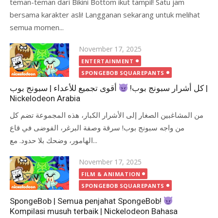
teman-teman dari Bikini Bottom ikut tampil! Satu jam
bersama karakter asli! Langganan sekarang untuk melihat
semua momen...
Posted
November 17, 2025
on
ENTERTAINMENT
SPONGEBOB SQUAREPANTS
كل أشرار سبونج بوب!
أقوى تجميع للأعداء | سبونج بوب |
Nickelodeon Arabia
من المشاغبين الصغار إلى الأشرار الكبار، هذه المجموعة تضم كل
من واجه سبونج بوب! سرقة وصفة البرغر، الفوضى في قاع
الهامور، وضحك بلا حدود. مع...
Posted
November 17, 2025
on
FILM & ANIMATION
SPONGEBOB SQUAREPANTS
SpongeBob | Semua penjahat SpongeBob!
Kompilasi musuh terbaik | Nickelodeon Bahasa