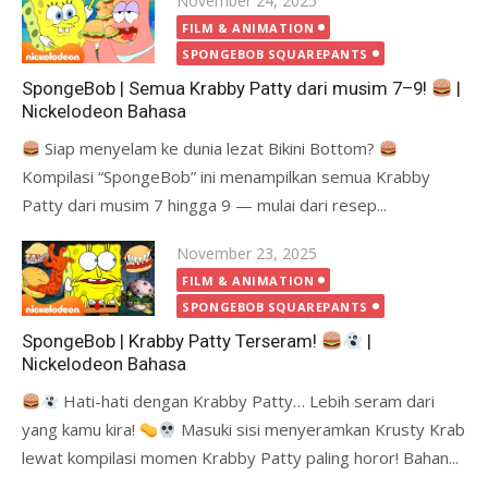
November 24, 2025
on
FILM & ANIMATION
SPONGEBOB SQUAREPANTS
SpongeBob | Semua Krabby Patty dari musim 7–9!
|
Nickelodeon Bahasa
Siap menyelam ke dunia lezat Bikini Bottom?
Kompilasi “SpongeBob” ini menampilkan semua Krabby
Patty dari musim 7 hingga 9 — mulai dari resep...
Posted
November 23, 2025
on
FILM & ANIMATION
SPONGEBOB SQUAREPANTS
SpongeBob | Krabby Patty Terseram!
|
Nickelodeon Bahasa
Hati-hati dengan Krabby Patty… Lebih seram dari
yang kamu kira!
Masuki sisi menyeramkan Krusty Krab
lewat kompilasi momen Krabby Patty paling horor! Bahan...