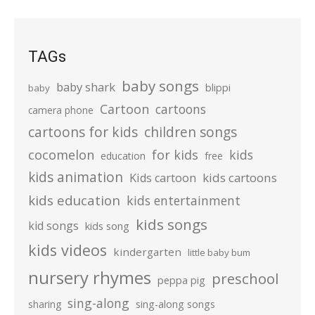
TAGs
baby songs
baby shark
blippi
baby
Cartoon
cartoons
camera phone
cartoons for kids
children songs
cocomelon
for kids
kids
education
free
kids animation
kids cartoons
Kids cartoon
kids education
kids entertainment
kids songs
kid songs
kids song
kids videos
kindergarten
little baby bum
nursery rhymes
preschool
peppa pig
sing-along
sharing
sing-along songs