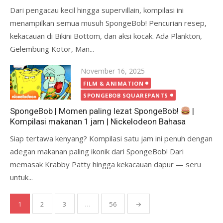
Dari pengacau kecil hingga supervillain, kompilasi ini
menampilkan semua musuh SpongeBob! Pencurian resep,
kekacauan di Bikini Bottom, dan aksi kocak. Ada Plankton,
Gelembung Kotor, Man...
Posted
November 16, 2025
on
FILM & ANIMATION
SPONGEBOB SQUAREPANTS
SpongeBob | Momen paling lezat SpongeBob!
|
Kompilasi makanan 1 jam | Nickelodeon Bahasa
Siap tertawa kenyang? Kompilasi satu jam ini penuh dengan
adegan makanan paling ikonik dari SpongeBob! Dari
memasak Krabby Patty hingga kekacauan dapur — seru
untuk...
Posts
1
2
3
…
56
→
pagination