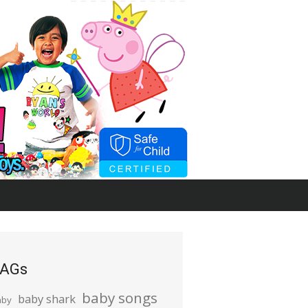
AGs
baby songs
baby shark
aby