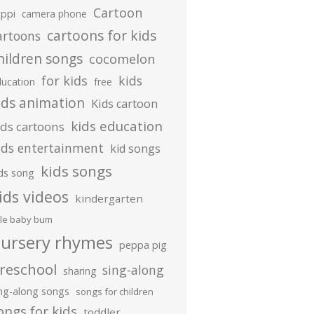
Cartoon
ippi
camera phone
cartoons for kids
artoons
hildren songs
cocomelon
for kids
kids
ducation
free
ids animation
Kids cartoon
kids education
ids cartoons
ids entertainment
kid songs
kids songs
ds song
ids videos
kindergarten
ttle baby bum
ursery rhymes
peppa pig
reschool
sing-along
sharing
ing-along songs
songs for children
ongs for kids
toddler