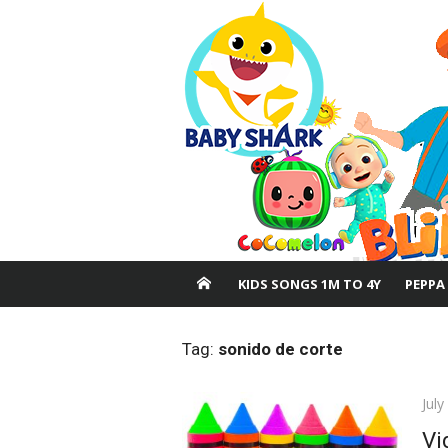
Skip
to
content
KIDS SONGS 1M TO 4Y
PEPPA
Tag:
sonido de corte
Pos
July
on
Vi