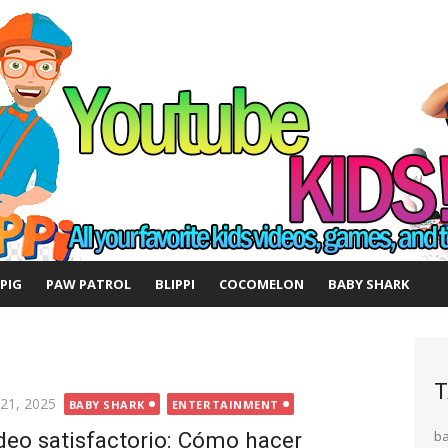
 PIG
PAW PATROL
BLIPPI
COCOMELON
BABY SHARK
T
ted
 21, 2025
BABY SHARK
ENTERTAINMENT
deo satisfactorio: Cómo hacer
b