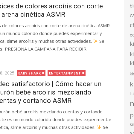
pices de colores arcoíris con corte
bl
 arena cinética ASMR
c
c
s de colores arcoíris con corte de arena cinética ASMR
 un mundo colorido donde puedes experimentar y
e
ca, slime arcoíris y muchas otras actividades.
Se
k
 días, PRESIONA LA CAMPANA PARA RECIBIR
k
k
ted
 8, 2025
ki
BABY SHARK
ENTERTAINMENT
k
deo satisfactorio | Cómo hacer un
burón bebé arcoíris mezclando
li
entas y cortando ASMR
n
iburón bebé arcoíris mezclando cuentas y cortando
p
te es un mundo colorido donde puedes experimentar
s
tica, slime arcoíris y muchas otras actividades.
Se
s