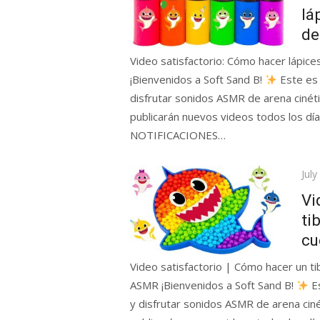
lá
de
Video satisfactorio: Cómo hacer lápice
¡Bienvenidos a Soft Sand B!
Este es
disfrutar sonidos ASMR de arena cinéti
publicarán nuevos videos todos los
NOTIFICACIONES…
Pos
July
on
Vi
ti
cu
Video satisfactorio | Cómo hacer un t
ASMR ¡Bienvenidos a Soft Sand B!
Es
y disfrutar sonidos ASMR de arena ciné