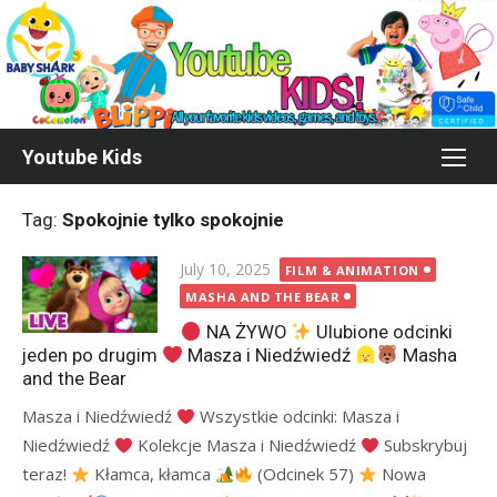
Skip
to
content
Youtube Kids
Tag:
Spokojnie tylko spokojnie
Posted
July 10, 2025
FILM & ANIMATION
on
MASHA AND THE BEAR
NA ŻYWO
Ulubione odcinki
jeden po drugim
Masza i Niedźwiedź
Masha
and the Bear
Masza i Niedźwiedź
Wszystkie odcinki: Masza i
Niedźwiedź
Kolekcje Masza i Niedźwiedź
Subskrybuj
teraz!
Kłamca, kłamca
(Odcinek 57)
Nowa