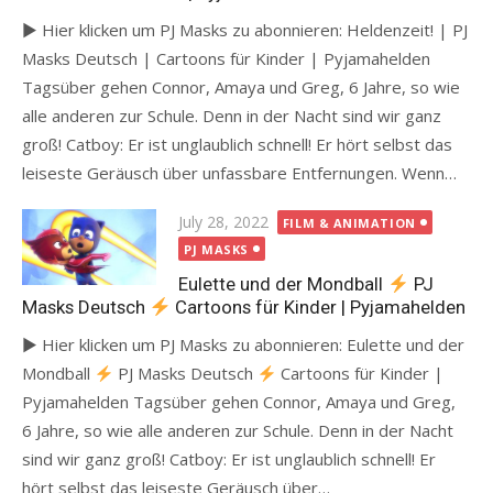
► Hier klicken um PJ Masks zu abonnieren: Heldenzeit! | PJ
Masks Deutsch | Cartoons für Kinder | Pyjamahelden
Tagsüber gehen Connor, Amaya und Greg, 6 Jahre, so wie
alle anderen zur Schule. Denn in der Nacht sind wir ganz
groß! Catboy: Er ist unglaublich schnell! Er hört selbst das
leiseste Geräusch über unfassbare Entfernungen. Wenn…
Posted
July 28, 2022
FILM & ANIMATION
on
PJ MASKS
Eulette und der Mondball
PJ
Masks Deutsch
Cartoons für Kinder | Pyjamahelden
► Hier klicken um PJ Masks zu abonnieren: Eulette und der
Mondball
PJ Masks Deutsch
Cartoons für Kinder |
Pyjamahelden Tagsüber gehen Connor, Amaya und Greg,
6 Jahre, so wie alle anderen zur Schule. Denn in der Nacht
sind wir ganz groß! Catboy: Er ist unglaublich schnell! Er
hört selbst das leiseste Geräusch über…