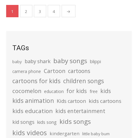
Posts
1
2
3
4
→
pagination
TAGs
baby songs
baby shark
blippi
baby
Cartoon
cartoons
camera phone
cartoons for kids
children songs
cocomelon
for kids
kids
education
free
kids animation
kids cartoons
Kids cartoon
kids education
kids entertainment
kids songs
kid songs
kids song
kids videos
kindergarten
little baby bum