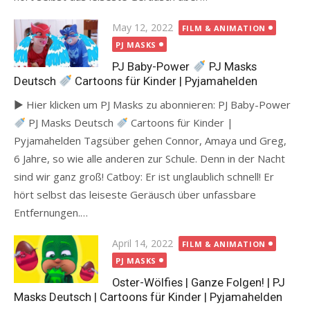
Posted
May 12, 2022
FILM & ANIMATION
on
PJ MASKS
PJ Baby-Power
PJ Masks
Deutsch
Cartoons für Kinder | Pyjamahelden
► Hier klicken um PJ Masks zu abonnieren: PJ Baby-Power
PJ Masks Deutsch
Cartoons für Kinder |
Pyjamahelden Tagsüber gehen Connor, Amaya und Greg,
6 Jahre, so wie alle anderen zur Schule. Denn in der Nacht
sind wir ganz groß! Catboy: Er ist unglaublich schnell! Er
hört selbst das leiseste Geräusch über unfassbare
Entfernungen.…
Posted
April 14, 2022
FILM & ANIMATION
on
PJ MASKS
Oster-Wölfies | Ganze Folgen! | PJ
Masks Deutsch | Cartoons für Kinder | Pyjamahelden