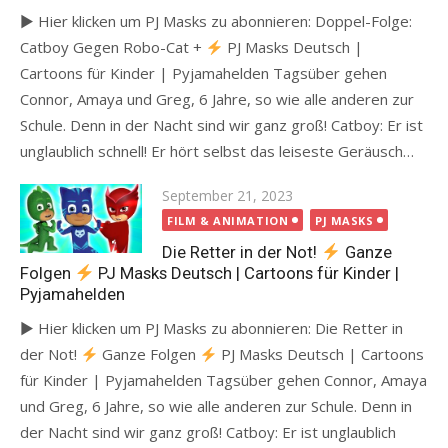
► Hier klicken um PJ Masks zu abonnieren: Doppel-Folge:
Catboy Gegen Robo-Cat +
PJ Masks Deutsch |
Cartoons für Kinder | Pyjamahelden Tagsüber gehen
Connor, Amaya und Greg, 6 Jahre, so wie alle anderen zur
Schule. Denn in der Nacht sind wir ganz groß! Catboy: Er ist
unglaublich schnell! Er hört selbst das leiseste Geräusch…
Posted
September 21, 2023
on
FILM & ANIMATION
PJ MASKS
Die Retter in der Not!
Ganze
Folgen
PJ Masks Deutsch | Cartoons für Kinder |
Pyjamahelden
► Hier klicken um PJ Masks zu abonnieren: Die Retter in
der Not!
Ganze Folgen
PJ Masks Deutsch | Cartoons
für Kinder | Pyjamahelden Tagsüber gehen Connor, Amaya
und Greg, 6 Jahre, so wie alle anderen zur Schule. Denn in
der Nacht sind wir ganz groß! Catboy: Er ist unglaublich