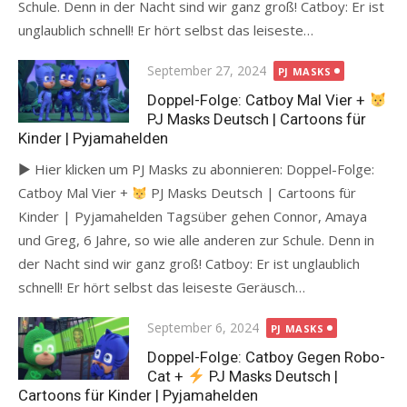
Schule. Denn in der Nacht sind wir ganz groß! Catboy: Er ist
unglaublich schnell! Er hört selbst das leiseste…
Posted
September 27, 2024
PJ MASKS
on
Doppel-Folge: Catboy Mal Vier +
PJ Masks Deutsch | Cartoons für
Kinder | Pyjamahelden
► Hier klicken um PJ Masks zu abonnieren: Doppel-Folge:
Catboy Mal Vier +
PJ Masks Deutsch | Cartoons für
Kinder | Pyjamahelden Tagsüber gehen Connor, Amaya
und Greg, 6 Jahre, so wie alle anderen zur Schule. Denn in
der Nacht sind wir ganz groß! Catboy: Er ist unglaublich
schnell! Er hört selbst das leiseste Geräusch…
Posted
September 6, 2024
PJ MASKS
on
Doppel-Folge: Catboy Gegen Robo-
Cat +
PJ Masks Deutsch |
Cartoons für Kinder | Pyjamahelden