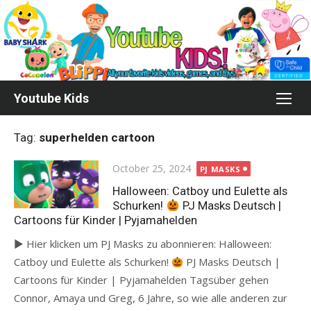
Skip
to
content
Youtube Kids
Tag:
superhelden cartoon
Posted
October 25, 2024
PJ MASKS
on
Halloween: Catboy und Eulette als
Schurken!
PJ Masks Deutsch |
Cartoons für Kinder | Pyjamahelden
► Hier klicken um PJ Masks zu abonnieren: Halloween:
Catboy und Eulette als Schurken!
PJ Masks Deutsch |
Cartoons für Kinder | Pyjamahelden Tagsüber gehen
Connor, Amaya und Greg, 6 Jahre, so wie alle anderen zur