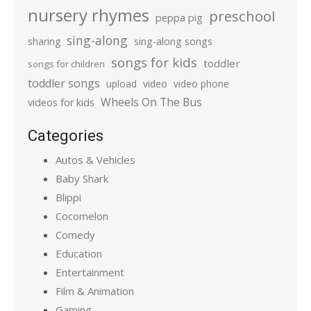
nursery rhymes
preschool
peppa pig
sing-along
sharing
sing-along songs
songs for kids
toddler
songs for children
toddler songs
upload
video
video phone
Wheels On The Bus
videos for kids
Categories
Autos & Vehicles
Baby Shark
Blippi
Cocomelon
Comedy
Education
Entertainment
Film & Animation
Gaming