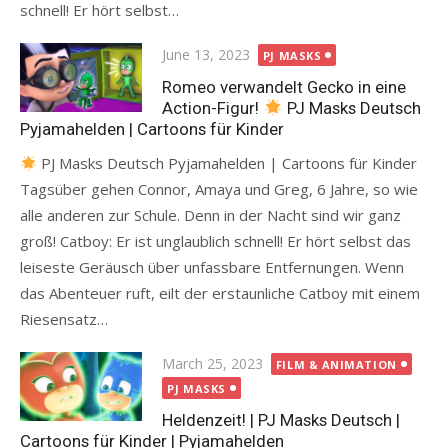
schnell! Er hört selbst…
Posted
June 13, 2023
PJ MASKS
on
Romeo verwandelt Gecko in eine
Action-Figur!
PJ Masks Deutsch
Pyjamahelden | Cartoons für Kinder
PJ Masks Deutsch Pyjamahelden | Cartoons für Kinder
Tagsüber gehen Connor, Amaya und Greg, 6 Jahre, so wie
alle anderen zur Schule. Denn in der Nacht sind wir ganz
groß! Catboy: Er ist unglaublich schnell! Er hört selbst das
leiseste Geräusch über unfassbare Entfernungen. Wenn
das Abenteuer ruft, eilt der erstaunliche Catboy mit einem
Riesensatz…
Posted
March 25, 2023
FILM & ANIMATION
on
PJ MASKS
Heldenzeit! | PJ Masks Deutsch |
Cartoons für Kinder | Pyjamahelden