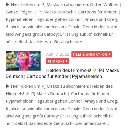
► Hier klicken um PJ Masks zu abonnieren: Oster-Wölfies |
Ganze Folgen! | PJ Masks Deutsch | Cartoons für Kinder |
Pyjamahelden Tagsüber gehen Connor, Amaya und Greg,
6 Jahre, so wie alle anderen zur Schule. Denn in der Nacht
sind wir ganz groß! Catboy: Er ist unglaublich schnell! Er
hört selbst das leiseste Geräusch über…
Posted
April 7, 2022
FILM & ANIMATION
on
PJ MASKS
Helden des Himmels!
PJ Masks
Deutsch | Cartoons für Kinder | Pyjamahelden
► Hier klicken um PJ Masks zu abonnieren: Helden des
Himmels!
PJ Masks Deutsch | Cartoons für Kinder |
Pyjamahelden Tagsüber gehen Connor, Amaya und Greg,
6 Jahre, so wie alle anderen zur Schule. Denn in der Nacht
sind wir ganz groß! Catboy: Er ist unglaublich schnell! Er
hört selbst das leiseste Geräusch über unfassbare…