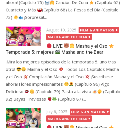
ahora! (Capítulo 75)
Canción De Cuna
(Capítulo 62)
Cuarteto y Más
(Capítulo 68) La Pesca del Día (Capítulo
73)
¡Sorpresa!…
Posted
August 10, 2025
FILM & ANIMATION
on
MASHA AND THE BEAR
LIVE
Masha y el Oso
Temporada 5: mejores
Masha and the Bear
¡Mira los mejores episodios de la temporada 5, uno tras
otro!
Masha y el Oso
Todos Los Capítulos Masha
y el Oso
Compilación Masha y el Oso
¡Suscribirse
ahora! Flores impresionantes
(Capítulo 96) Algo
Delicioso
(Capítulo 79) Pasta a la vista
(Capítulo
92) Bayas Traviesas
(Capítulo 87)…
Posted
July 6, 2025
FILM & ANIMATION
on
MASHA AND THE BEAR
LIVE
Masha y el Oso