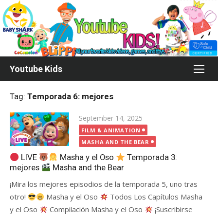
Skip
to
content
Youtube Kids
Tag:
Temporada 6: mejores
Posted
September 14, 2025
on
FILM & ANIMATION
MASHA AND THE BEAR
LIVE
Masha y el Oso
Temporada 3:
mejores
Masha and the Bear
¡Mira los mejores episodios de la temporada 5, uno tras
otro!
Masha y el Oso
Todos Los Capítulos Masha
y el Oso
Compilación Masha y el Oso
¡Suscribirse