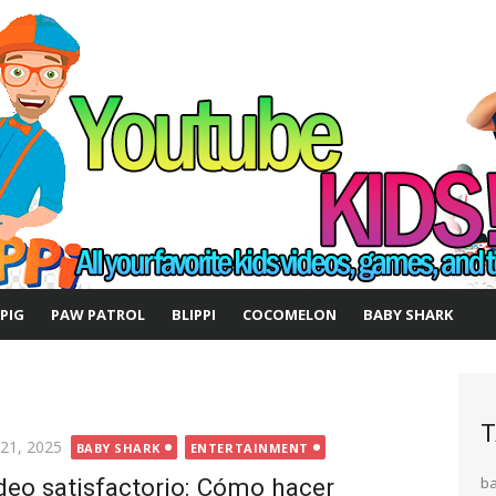
 PIG
PAW PATROL
BLIPPI
COCOMELON
BABY SHARK
T
ted
 21, 2025
BABY SHARK
ENTERTAINMENT
deo satisfactorio: Cómo hacer
b