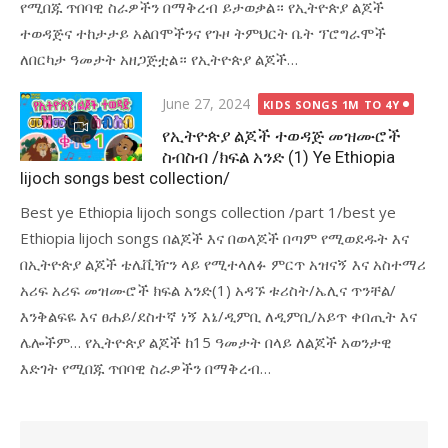
የሚበጁ ጥበባዊ ስራዎችን በማቅረብ ይታወቃል። የኢትዮጵያ ልጆች
ተወዳጅና ተከታታይ አልበሞችንና የጉዞ ትምህርት ቤት ፕሮግራሞች
ለበርካታ ዓመታት አዘጋጅቷል። የኢትዮጵያ ልጆች…
Posted
June 27, 2024
KIDS SONGS 1M TO 4Y
on
የኢትዮጵያ ልጆች ተወዳጅ መዝሙሮች
ስብስብ /ክፍል አንድ (1) Ye Ethiopia
lijoch songs best collection/
Best ye Ethiopia lijoch songs collection /part 1/best ye
Ethiopia lijoch songs በልጆች እና በወላጆች በጣም የሚወደዱት እና
በኢትዮጵያ ልጆች ቴሌቪዥን ላይ የሚተላለፉ ምርጥ አዝናኝ እና አስተማሪ
አሪፍ አሪፍ መዝሙሮች ክፍል አንድ(1) አዳኙ ቱሪስት/ኤሊና ጥንቸል/
እንቅልፍዬ እና ፀሐይ/ደስተኛ ነኝ እኔ/ዲምቢ ለዲምቢ/አይጥ ቀበጢት እና
ሌሎችም… የኢትዮጵያ ልጆች ከ15 ዓመታት በላይ ለልጆች አወንታዊ
እድገት የሚበጁ ጥበባዊ ስራዎችን በማቅረብ…