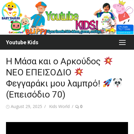
Skip
to
content
Youtube Kids
Η Μάσα και ο Αρκούδος
ΝΕΟ ΕΠΕΙΣΟΔΙΟ
Φεγγαράκι μου λαμπρό!
(Επεισόδιο 70)
Posted
Author
August 29, 2025
Kids World
0
on