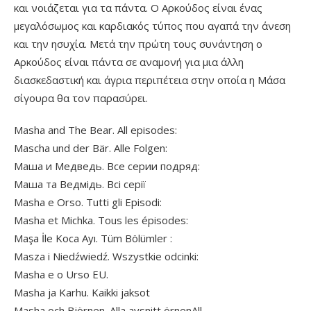
και νοιάζεται για τα πάντα. Ο Αρκούδος είναι ένας
μεγαλόσωμος και καρδιακός τύπος που αγαπά την άνεση
και την ησυχία. Μετά την πρώτη τους συνάντηση ο
Αρκούδος είναι πάντα σε αναμονή για μια άλλη
διασκεδαστική και άγρια περιπέτεια στην οποία η Μάσα
σίγουρα θα τον παρασύρει.
Masha and The Bear. All episodes:
Mascha und der Bär. Alle Folgen:
Маша и Медведь. Все серии подряд:
Маша та Ведмідь. Всі серії
Masha e Orso. Tutti gli Episodi:
Masha et Michka. Tous les épisodes:
Maşa İle Koca Ayı. Tüm Bölümler :
Masza i Niedźwiedź. Wszystkie odcinki:
Masha e o Urso EU.
Masha ja Karhu. Kaikki jaksot
Masha och Björnen. Alla avsnitt örnenAll