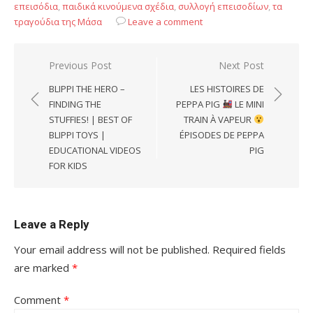
επεισόδια
,
παιδικά κινούμενα σχέδια
,
συλλογή επεισοδίων
,
τα
τραγούδια της Μάσα
Leave a comment
Post
Previous Post
Next Post
navigation
BLIPPI THE HERO –
LES HISTOIRES DE
FINDING THE
PEPPA PIG
LE MINI
STUFFIES! | BEST OF
TRAIN À VAPEUR
BLIPPI TOYS |
ÉPISODES DE PEPPA
EDUCATIONAL VIDEOS
PIG
FOR KIDS
Leave a Reply
Your email address will not be published.
Required fields
are marked
*
Comment
*