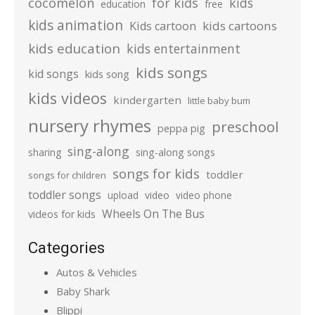
cocomelon
for kids
kids
education
free
kids animation
kids cartoons
Kids cartoon
kids education
kids entertainment
kids songs
kid songs
kids song
kids videos
kindergarten
little baby bum
nursery rhymes
preschool
peppa pig
sing-along
sharing
sing-along songs
songs for kids
toddler
songs for children
toddler songs
upload
video
video phone
Wheels On The Bus
videos for kids
Categories
Autos & Vehicles
Baby Shark
Blippi