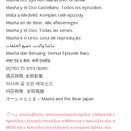
Masha y el Oso Castellano. Todos los episodios
Máša a Medvěd. Komplet celé epizody
Masha en de Beer. Alle afleveringen
Masha y el Oso. Todas las series:
Masha e o Urso. Lista de reprodução:
ماشا والدب. جميع الحلقات :
Masha dan Beruang. Semua Episode Baru
माशा एंड द बेयर. सभी एपसोड:
מאשה והדוב כל הפרקים :
瑪莎與熊. 全部影集:
마샤와 곰 모든 에피소드:
玛莎和熊 . 全部视频
マーシャとくま – Masha and the Bear Japan
Tag:
αστεία βίντεο
,
αστεία κινούμενα σχέδια
,
η Μάσα και ο
Αρκούδος ελληνικά επεισόδια
,
η Μάσα και ο Αρκούδος νέα
,
η
Μάσα και ο Αρκούδος στα ελληνικά
,
κινούμενα σχέδια
,
νέα