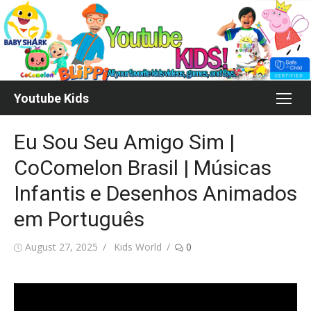
Skip
to
content
Youtube Kids
Eu Sou Seu Amigo Sim |
CoComelon Brasil | Músicas
Infantis e Desenhos Animados
em Português
Posted
Author
August 27, 2025
Kids World
0
on