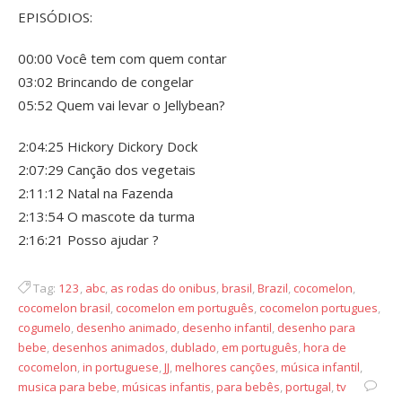
EPISÓDIOS:
00:00 Você tem com quem contar
03:02 Brincando de congelar
05:52 Quem vai levar o Jellybean?
2:04:25 Hickory Dickory Dock
2:07:29 Canção dos vegetais
2:11:12 Natal na Fazenda
2:13:54 O mascote da turma
2:16:21 Posso ajudar ?
Tag:
123
,
abc
,
as rodas do onibus
,
brasil
,
Brazil
,
cocomelon
,
cocomelon brasil
,
cocomelon em português
,
cocomelon portugues
,
cogumelo
,
desenho animado
,
desenho infantil
,
desenho para
bebe
,
desenhos animados
,
dublado
,
em português
,
hora de
cocomelon
,
in portuguese
,
JJ
,
melhores canções
,
música infantil
,
musica para bebe
,
músicas infantis
,
para bebês
,
portugal
,
tv