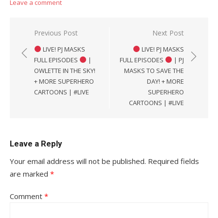
Leave a comment
Post
Previous Post
Next Post
navigation
LIVE! PJ MASKS
LIVE! PJ MASKS
FULL EPISODES
|
FULL EPISODES
| PJ
OWLETTE IN THE SKY!
MASKS TO SAVE THE
+ MORE SUPERHERO
DAY! + MORE
CARTOONS | #LIVE
SUPERHERO
CARTOONS | #LIVE
Leave a Reply
Your email address will not be published.
Required fields
are marked
*
Comment
*