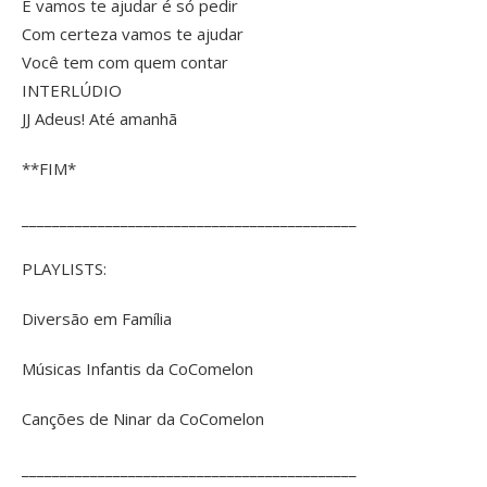
E vamos te ajudar é só pedir
Com certeza vamos te ajudar
Você tem com quem contar
INTERLÚDIO
JJ Adeus! Até amanhã
**FIM*
____________________________________________
PLAYLISTS:
Diversão em Família
Músicas Infantis da CoComelon
Canções de Ninar da CoComelon
____________________________________________