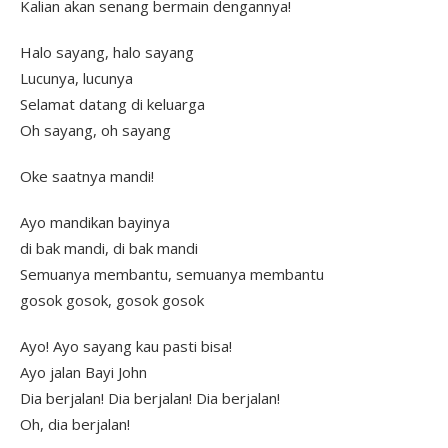
Kalian akan senang bermain dengannya!
Halo sayang, halo sayang
Lucunya, lucunya
Selamat datang di keluarga
Oh sayang, oh sayang
Oke saatnya mandi!
Ayo mandikan bayinya
di bak mandi, di bak mandi
Semuanya membantu, semuanya membantu
gosok gosok, gosok gosok
Ayo! Ayo sayang kau pasti bisa!
Ayo jalan Bayi John
Dia berjalan! Dia berjalan! Dia berjalan!
Oh, dia berjalan!