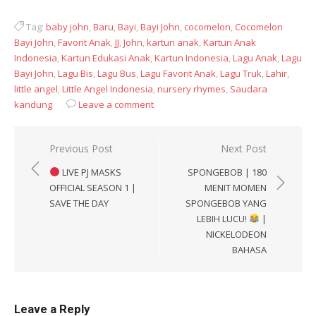
Tag:
baby john
,
Baru
,
Bayi
,
Bayi John
,
cocomelon
,
Cocomelon
Bayi John
,
Favorit Anak
,
JJ
,
John
,
kartun anak
,
Kartun Anak
Indonesia
,
Kartun Edukasi Anak
,
Kartun Indonesia
,
Lagu Anak
,
Lagu
Bayi John
,
Lagu Bis
,
Lagu Bus
,
Lagu Favorit Anak
,
Lagu Truk
,
Lahir
,
little angel
,
Little Angel Indonesia
,
nursery rhymes
,
Saudara
kandung
Leave a comment
Post
Previous Post
Next Post
navigation
LIVE PJ MASKS
SPONGEBOB | 180
OFFICIAL SEASON 1 |
MENIT MOMEN
SAVE THE DAY
SPONGEBOB YANG
LEBIH LUCU!
|
NICKELODEON
BAHASA
Leave a Reply