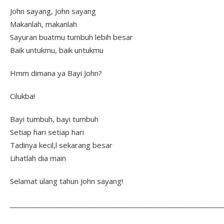
John sayang, John sayang
Makanlah, makanlah
Sayuran buatmu tumbuh lebih besar
Baik untukmu, baik untukmu
Hmm dimana ya Bayi John?
Cilukba!
Bayi tumbuh, bayi tumbuh
Setiap hari setiap hari
Tadinya kecil,l sekarang besar
Lihatlah dia main
Selamat ulang tahun John sayang!
_____________________________________________________________