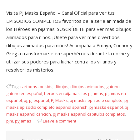
Visita PJ Masks Español – Canal Oficial para ver tus
EPISODIOS COMPLETOS favoritos de la serie animada de
los Héroes en pijamas. SUSCRÍBETE para ver más dibujos
animados para niños. ¡Únete para ver más divertidos
dibujos animados para niños! Acompaña a Amaya, Connor y
Greg a transformarse en superhéroes durante la noche y
utilizar sus poderes para luchar contra los villanos y
resolver los misterios.
Tag:
cartoons for kids
,
dibujos
,
dibujos animados
,
gatuno
,
gatuno en español
,
heroes en pijamas
,
los pijamas
,
pijamas en
español
,
pj
,
pj espanol
,
PJ Masks
,
pj masks episodio completo
,
pj
masks episodio completo español spanish
,
pj masks espanol
,
pj
masks español cancion
,
pj masks español capitulos completos
,
pjm
,
pyjamas
Leave a comment