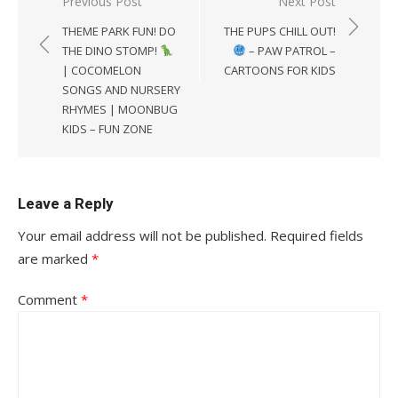
Post
Previous Post
Next Post
navigation
THEME PARK FUN! DO
THE PUPS CHILL OUT!
THE DINO STOMP!
– PAW PATROL –
| COCOMELON
CARTOONS FOR KIDS
SONGS AND NURSERY
RHYMES | MOONBUG
KIDS – FUN ZONE
Leave a Reply
Your email address will not be published.
Required fields
are marked
*
Comment
*