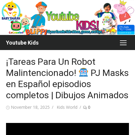
Skip
to
content
Youtube Kids
¡Tareas Para Un Robot
Malintencionado!
PJ Masks
en Español episodios
completos | Dibujos Animados
Posted
Author
November 18, 2025
Kids World
0
on